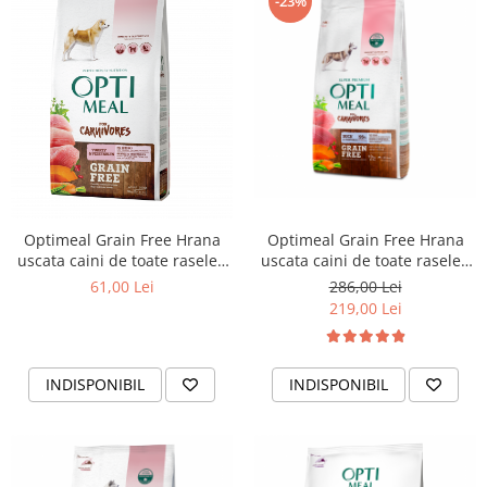
-23%
Optimeal Grain Free Hrana
Optimeal Grain Free Hrana
uscata caini de toate rasele -
uscata caini de toate rasele -
Curcan si legume, 1,5kg
Rata si legume, 10kg
61,00 Lei
286,00 Lei
219,00 Lei
INDISPONIBIL
INDISPONIBIL