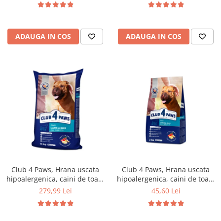
ADAUGA IN COS
ADAUGA IN COS
Club 4 Paws, Hrana uscata
Club 4 Paws, Hrana uscata
hipoalergenica, caini de toate
hipoalergenica, caini de toate
rasele, miel si orez, 14kg
rasele, miel si orez, 2kg
279,99 Lei
45,60 Lei