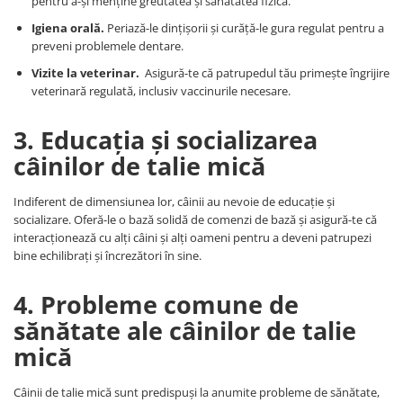
pentru a-și menține greutatea și sănătatea fizică.
Igiena orală.
Periază-le dințișorii și curăță-le gura regulat pentru a
preveni problemele dentare.
Vizite la veterinar.
Asigură-te că patrupedul tău primește îngrijire
veterinară regulată, inclusiv vaccinurile necesare.
3. Educația și socializarea
câinilor de talie mică
Indiferent de dimensiunea lor, câinii au nevoie de educație și
socializare. Oferă-le o bază solidă de comenzi de bază și asigură-te că
interacționează cu alți câini și alți oameni pentru a deveni patrupezi
bine echilibrați și încrezători în sine.
4. Probleme comune de
sănătate ale câinilor de talie
mică
Câinii de talie mică sunt predispuși la anumite probleme de sănătate,