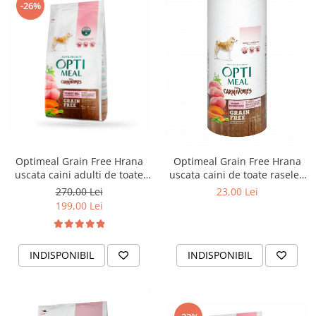
-26%
Optimeal Grain Free Hrana
Optimeal Grain Free Hrana
uscata caini adulti de toate
uscata caini de toate rasele -
rasele - Curcan si legume,
Curcan si legume, 650g
270,00 Lei
23,00 Lei
10kg
199,00 Lei
INDISPONIBIL
INDISPONIBIL