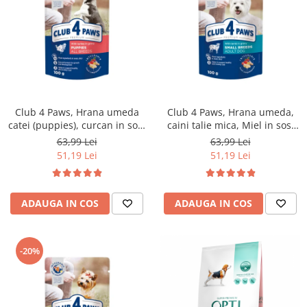
Club 4 Paws, Hrana umeda
Club 4 Paws, Hrana umeda,
catei (puppies), curcan in sos,
caini talie mica, Miel in sos,
set 24x100g
set 24x100g
63,99 Lei
63,99 Lei
51,19 Lei
51,19 Lei
ADAUGA IN COS
ADAUGA IN COS
-20%