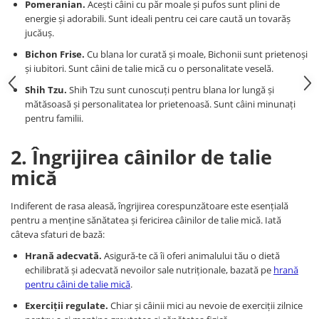
Pomeranian.
Acești câini cu păr moale și pufos sunt plini de
energie și adorabili. Sunt ideali pentru cei care caută un tovarăș
jucăuș.
Bichon Frise.
Cu blana lor curată și moale, Bichonii sunt prietenoși
și iubitori. Sunt câini de talie mică cu o personalitate veselă.
Shih Tzu.
Shih Tzu sunt cunoscuți pentru blana lor lungă și
mătăsoasă și personalitatea lor prietenoasă. Sunt câini minunați
pentru familii.
2. Îngrijirea câinilor de talie
mică
Indiferent de rasa aleasă, îngrijirea corespunzătoare este esențială
pentru a menține sănătatea și fericirea câinilor de talie mică. Iată
câteva sfaturi de bază:
Hrană adecvată.
Asigură-te că îi oferi animalului tău o dietă
echilibrată și adecvată nevoilor sale nutriționale, bazată pe
hrană
pentru câini de talie mică
.
Exerciții regulate.
Chiar și câinii mici au nevoie de exerciții zilnice