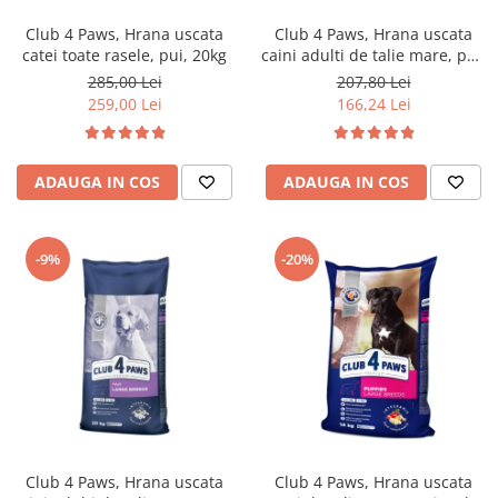
Club 4 Paws, Hrana uscata
Club 4 Paws, Hrana uscata
catei toate rasele, pui, 20kg
caini adulti de talie mare, pui,
14kg
285,00 Lei
207,80 Lei
259,00 Lei
166,24 Lei
ADAUGA IN COS
ADAUGA IN COS
-9%
-20%
Club 4 Paws, Hrana uscata
Club 4 Paws, Hrana uscata