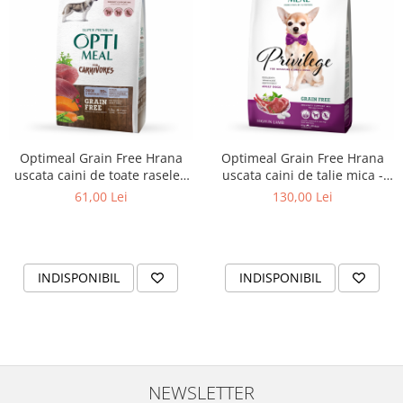
Optimeal Grain Free Hrana
Optimeal Grain Free Hrana
uscata caini de toate rasele -
uscata caini de talie mica -
Rata si legume, 1,5 kg
continut ridicat de miel, 4kg
61,00 Lei
130,00 Lei
INDISPONIBIL
INDISPONIBIL
NEWSLETTER