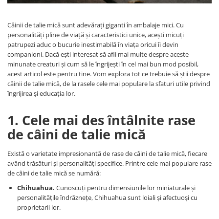
Câinii de talie mică sunt adevărați giganti în ambalaje mici. Cu
personalități pline de viață și caracteristici unice, acești micuți
patrupezi aduc o bucurie inestimabilă în viața oricui îi devin
companioni. Dacă ești interesat să afli mai multe despre aceste
minunate creaturi și cum să le îngrijești în cel mai bun mod posibil,
acest articol este pentru tine. Vom explora tot ce trebuie să știi despre
câinii de talie mică, de la rasele cele mai populare la sfaturi utile privind
îngrijirea și educația lor.
1. Cele mai des întâlnite rase
de câini de talie mică
Există o varietate impresionantă de rase de câini de talie mică, fiecare
având trăsături și personalități specifice. Printre cele mai populare rase
de câini de talie mică se numără:
Chihuahua.
Cunoscuți pentru dimensiunile lor miniaturale și
personalitățile îndrăznețe, Chihuahua sunt loiali și afectuoși cu
proprietarii lor.