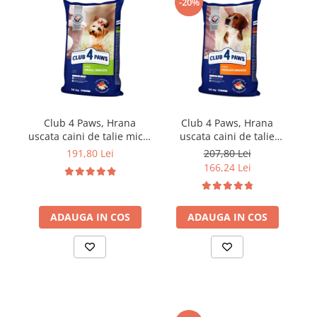
-20%
Club 4 Paws, Hrana
Club 4 Paws, Hrana
uscata caini de talie mica,
uscata caini de talie
pui, 14kg
medie, pui, 14kg
191,80 Lei
207,80 Lei
166,24 Lei
ADAUGA IN COS
ADAUGA IN COS