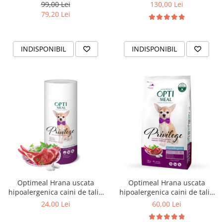
mica - Miel si orez, 4kg
99,00 Lei
130,00 Lei
79,20 Lei
INDISPONIBIL
INDISPONIBIL
Optimeal Hrana uscata
Optimeal Hrana uscata
hipoalergenica caini de talie
hipoalergenica caini de talie
mica - Miel si orez 0,65 kg
mica - Miel si orez, 1,5kg
24,00 Lei
60,00 Lei