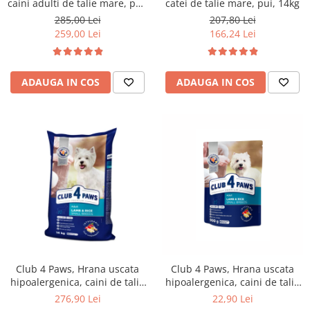
caini adulti de talie mare, pui,
catei de talie mare, pui, 14kg
20kg
285,00 Lei
207,80 Lei
259,00 Lei
166,24 Lei
ADAUGA IN COS
ADAUGA IN COS
Club 4 Paws, Hrana uscata
Club 4 Paws, Hrana uscata
hipoalergenica, caini de talie
hipoalergenica, caini de talie
mica, miel si orez, 14kg
mica, miel si orez, 900g
276,90 Lei
22,90 Lei