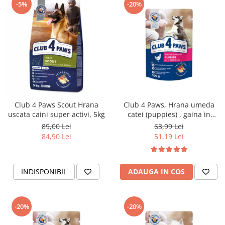
-5%
-20%
Club 4 Paws Scout Hrana
Club 4 Paws, Hrana umeda
uscata caini super activi, 5kg
catei (puppies) , gaina in
jeleu, set 24x100g
89,00 Lei
63,99 Lei
84,90 Lei
51,19 Lei
INDISPONIBIL
ADAUGA IN COS
-20%
-20%