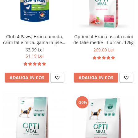
Club 4 Paws, Hrana umeda,
Optimeal Hrana uscata caini
caini talie mica, gaina in jeleu,
de talie medie - Curcan, 12kg
set 24x100g
63,99 Lei
269,00 Lei
51,19 Lei
ADAUGA IN COS
ADAUGA IN COS
-20%