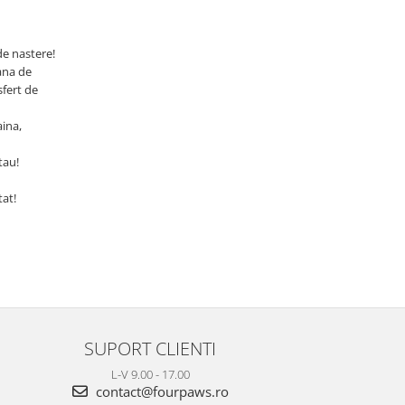
de nastere!
cana de
sfert de
aina,
tau!
tat!
SUPORT CLIENTI
L-V 9.00 - 17.00
contact@fourpaws.ro