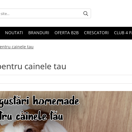
NOUTATI
BRANDURI
OFERTA B2B
CRESCATORI
CLUB 4 
entru cainele tau
entru cainele tau