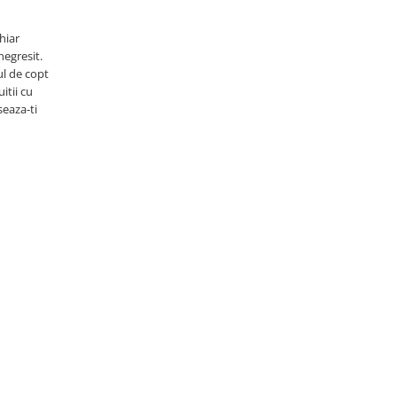
hiar
negresit.
ul de copt
itii cu
seaza-ti