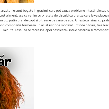
anzeturile sunt bogate in grasimi, care pot cauza probleme intestinale sau c
est aliment, asa ca venim cu o reteta de biscuiti cu branza care le va placea 
un ou, putin praf de copt si o treime de cana de apa. Amesteca faina, cu praf
and compozitia formeaza un aluat usor de modelat. Intinde o foaie, taie biscu
 15 minute. Lasa-i sa se raceasca, apoi pastreaza-i intr-o caserola si recompen