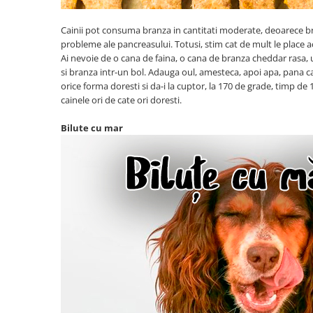
Cainii pot consuma branza in cantitati moderate, deoarece br
probleme ale pancreasului. Totusi, stim cat de mult le place ac
Ai nevoie de o cana de faina, o cana de branza cheddar rasa, 
si branza intr-un bol. Adauga oul, amesteca, apoi apa, pana c
orice forma doresti si da-i la cuptor, la 170 de grade, timp de
cainele ori de cate ori doresti.
Bilute cu mar