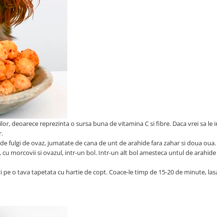
or, deoarece reprezinta o sursa buna de vitamina C si fibre. Daca vrei sa le 
r.
de fulgi de ovaz, jumatate de cana de unt de arahide fara zahar si doua oua.
cu morcovii si ovazul, intr-un bol. Intr-un alt bol amesteca untul de arahide
zi pe o tava tapetata cu hartie de copt. Coace-le timp de 15-20 de minute, lasa