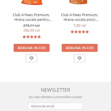
Club 4 Paws Premium,
Club 4 Paws Premium,
C
Hrana uscata pentru
Hrana uscata pisici
pisici sterilizate, 14kg
sterilizate, 300g
273,11 Lei
7,80 Lei
256,99 Lei
ADAUGA IN COS
ADAUGA IN COS
NEWSLETTER
Nu rata ofertele si promotiile noastre