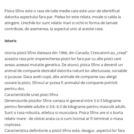
Pisica Sfinx este o rasa de talie medie care este usor de identificat
datorita aspectului fara par. Pielea lor este ridata, moale si calda la
atingere. Urechile lor sunt relativ mari si ochii in forma de lamaie
contribuie, de asemenea, la aspectul unic al acestei rase.
Istoric
Istoria pisicii Sfinx dateaza din 1966, din Canada. Crescatorii au „creat”
aceasta rasa prin imperecherea pisicii lor fara par cu alte pisici care
aveau aceeasi mutatie genetica. De atunci, pisica Sfinx a devenit un
animal de companie dezirabil datorita naturii lor afectuoase, sociabile
si jucause. Daca aveti copii, alte animale de companie sau alergii
usoare la pisici, Sfinxul ar putea fi animalul de companie potrivit
pentru dvs.
Caracteristicile unei pisici Sfinx
Dimensiunile pisicilor Sfinx variaza in general intre 3 si 5 kilograme
pentru femelele adulte si 3.6- 6.3 de kilograme pentru masculii adulti.
Sunt o rasa robusta, atletica si musculara. Pisica Sfinx are si o burta
relativ mare - de obicei arata ca si cum tocmai ar fi terminat o masa
copioasa.
Caracteristica definitorie a pisicii Sfinx este, desigur, aspectul lor fara