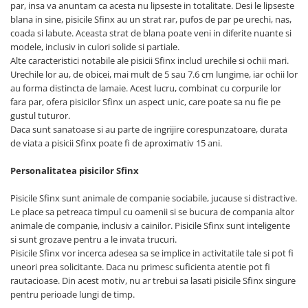
par, insa va anuntam ca acesta nu lipseste in totalitate. Desi le lipseste
blana in sine, pisicile Sfinx au un strat rar, pufos de par pe urechi, nas,
coada si labute. Aceasta strat de blana poate veni in diferite nuante si
modele, inclusiv in culori solide si partiale.
Alte caracteristici notabile ale pisicii Sfinx includ urechile si ochii mari.
Urechile lor au, de obicei, mai mult de 5 sau 7.6 cm lungime, iar ochii lor
au forma distincta de lamaie. Acest lucru, combinat cu corpurile lor
fara par, ofera pisicilor Sfinx un aspect unic, care poate sa nu fie pe
gustul tuturor.
Daca sunt sanatoase si au parte de ingrijire corespunzatoare, durata
de viata a pisicii Sfinx poate fi de aproximativ 15 ani.
Personalitatea pisicilor Sfinx
Pisicile Sfinx sunt animale de companie sociabile, jucause si distractive.
Le place sa petreaca timpul cu oamenii si se bucura de compania altor
animale de companie, inclusiv a cainilor. Pisicile Sfinx sunt inteligente
si sunt grozave pentru a le invata trucuri.
Pisicile Sfinx vor incerca adesea sa se implice in activitatile tale si pot fi
uneori prea solicitante. Daca nu primesc suficienta atentie pot fi
rautacioase. Din acest motiv, nu ar trebui sa lasati pisicile Sfinx singure
pentru perioade lungi de timp.