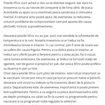
Pisicile Sfinx sunt active si stiu sa se distreze singure, dar asta nu
inseamna ca nu au nevoie de companie si de timp zilnic de joaca.
Activitatile va ajuta sa va mentineti pisica sanatoasa si stimulata
mental. A ramane activ poate ajuta, de asemenea, la reducerea
oricaror probleme de comportament care pot aparea din cauza
plictiselii, inclusiv supraalimentarea.
Deoarece pisicile Sfinx nu au par, sunt mai sensibile la schimbarile de
temperatura si la rani. Aceasta inseamna ca ar trebui sa fie
intotdeauna tinute in interior. In caz contrar, pot fi arse de soare sau
sa sufere din cauza frigului. Pentru a va distra pisica in interior, ar
trebui sa-o oferiti jucarii si ferestre pentru a avea acces, fie si vizual,
catre lumea exterioara. De asemenea, ar trebui sa furnizati stalpi de
zgariere, tavi de gunoi si propriul lor pat, dar pisica Sfinx poate prefera
sa doarma in pat cu tine.
Chiar daca pisicile Sfinx sunt pisici de interior, este totusi important sa
le vaccinam. Virusii pot intra in casa pe lucruri precum haine si pantofi,
deoarece unii virusi nu trebuie sa fie transmisi direct de la pisica la
pisica. Deparazitarea este, de asemenea, importanta si poate preveni
boli suplimentare. Pentru a va asigura ca pisica dumneavoastra este
pe deplin protejata, nu uitati sa fiti la curent cu programarile pentru
vaccinare si sa programati vizite regulate la veterinar.