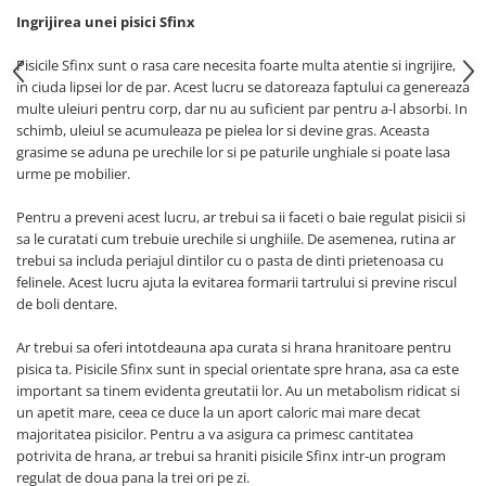
Ingrijirea unei pisici Sfinx
Pisicile Sfinx sunt o rasa care necesita foarte multa atentie si ingrijire,
in ciuda lipsei lor de par. Acest lucru se datoreaza faptului ca genereaza
multe uleiuri pentru corp, dar nu au suficient par pentru a-l absorbi. In
schimb, uleiul se acumuleaza pe pielea lor si devine gras. Aceasta
grasime se aduna pe urechile lor si pe paturile unghiale si poate lasa
urme pe mobilier.
Pentru a preveni acest lucru, ar trebui sa ii faceti o baie regulat pisicii si
sa le curatati cum trebuie urechile si unghiile. De asemenea, rutina ar
trebui sa includa periajul dintilor cu o pasta de dinti prietenoasa cu
felinele. Acest lucru ajuta la evitarea formarii tartrului si previne riscul
de boli dentare.
Ar trebui sa oferi intotdeauna apa curata si hrana hranitoare pentru
pisica ta. Pisicile Sfinx sunt in special orientate spre hrana, asa ca este
important sa tinem evidenta greutatii lor. Au un metabolism ridicat si
un apetit mare, ceea ce duce la un aport caloric mai mare decat
majoritatea pisicilor. Pentru a va asigura ca primesc cantitatea
potrivita de hrana, ar trebui sa hraniti pisicile Sfinx intr-un program
regulat de doua pana la trei ori pe zi.