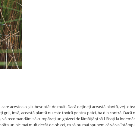
care acestea o și iubesc atât de mult. Dacă dețineți această plantă, veți obse
 griji, însă, această plantă nu este toxică pentru pisici, ba din contră. Dacă 
ă, vă recomandăm să cumpărați un ghiveci de lămâiță și să-l lăsați la îndemâna
va arăta un pic mai mult decât de obicei, ca să nu mai spunem că vă va întâmpi