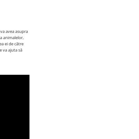
l va avea asupra
ra animalelor,
a ei de către
e va ajuta să