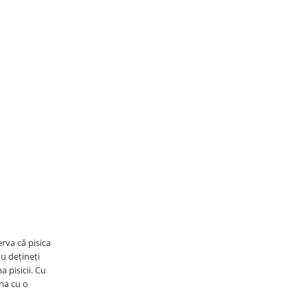
rva că pisica
nu dețineți
 pisicii. Cu
na cu o