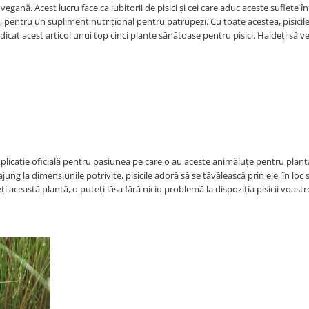
egană. Acest lucru face ca iubitorii de pisici și cei care aduc aceste suflete în
 pentru un supliment nutrițional pentru patrupezi. Cu toate acestea, pisicil
icat acest articol unui top cinci plante sănătoase pentru pisici. Haideți să 
plicație oficială pentru pasiunea pe care o au aceste animăluțe pentru planta
ajung la dimensiunile potrivite, pisicile adoră să se tăvălească prin ele, în loc
această plantă, o puteți lăsa fără nicio problemă la dispoziția pisicii voastre,