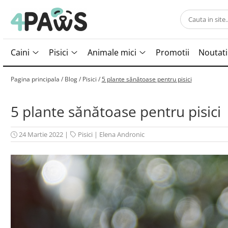
Caini
Pisici
Animale mici
Caini
Pisici
Animale mici
Promotii
Noutati
Hrana uscata
Hrana uscata
Hrana animale mici
Hrana umeda
Hrana umeda
Hrana pentru pasari
Pagina principala /
Blog /
Pisici /
5 plante sănătoase pentru pisici
Recompense
Recompense
Accesorii
Accesorii caini
Asternut igienic
5 plante sănătoase pentru pisici
Lese si zgarzi
Accesorii pisici
Jucarii caini
Ansambluri de joaca, sisaluri
24 Martie 2022
|
Pisici
|
Elena Andronic
Custi de transport
Custi de transport
Castroane si boluri
Lese, hamuri si zgarzi
Suplimente
Igiena pisici
Igiena caini