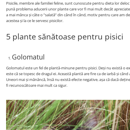
Pisicile, membre ale familiei feline, sunt cunoscute pentru dieta lor deloc v
pună problema aducerii unor plante care vor fi mai mult decât apreciate,
a mai mânca și câte o ”salată” din când în când, motiv pentru care am ded
acestea și la ce le servesc pisicilor.
5 plante sănătoase pentru pisici
Golomatul
Golomatul este un fel de plantă-minune pentru pisici. Deși nu există o ex
este că se topesc de dragul ei. Această plantă are fire ca de iarbă și când 
Uneori mai și mănâncă, însă nu există efecte negative, așa că dacă dețineți 
fi recunoscătoare mai mult ca sigur.