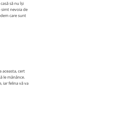
 casă să nu își
e simt nevoia de
vedem care sunt
 aceasta, cert
 să le mănânce.
 iar felina vă va