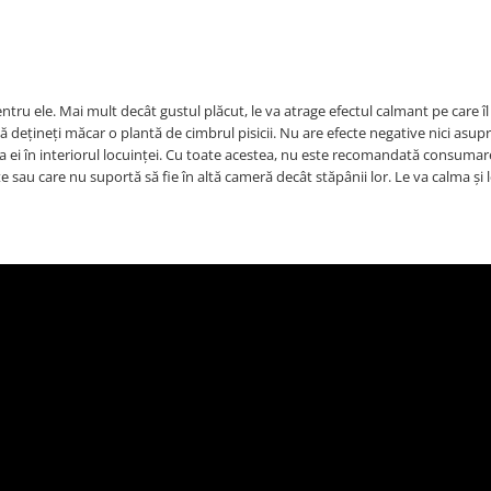
entru ele. Mai mult decât gustul plăcut, le va atrage efectul calmant pe care î
 să dețineți măcar o plantă de cimbrul pisicii. Nu are efecte negative nici asup
 ei în interiorul locuinței. Cu toate acestea, nu este recomandată consumare
 sau care nu suportă să fie în altă cameră decât stăpânii lor. Le va calma și l