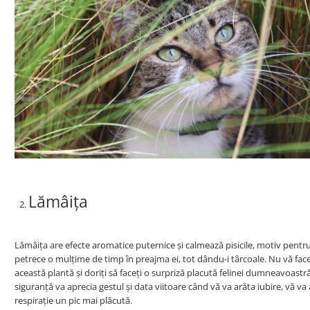
Lămâița
Lămâița are efecte aromatice puternice și calmează pisicile, motiv pentru 
petrece o mulțime de timp în preajma ei, tot dându-i târcoale. Nu vă faceți
această plantă și doriți să faceți o surpriză placută felinei dumneavoastr
siguranță va aprecia gestul și data viitoare când vă va arăta iubire, vă 
respirație un pic mai plăcută.