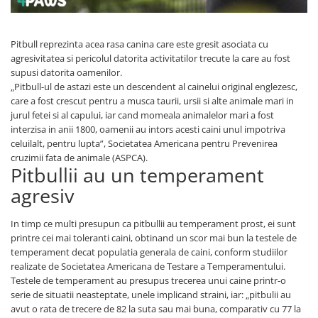
Pitbull reprezinta acea rasa canina care este gresit asociata cu
agresivitatea si pericolul datorita activitatilor trecute la care au fost
supusi datorita oamenilor.
„Pitbull-ul de astazi este un descendent al cainelui original englezesc,
care a fost crescut pentru a musca taurii, ursii si alte animale mari in
jurul fetei si al capului, iar cand momeala animalelor mari a fost
interzisa in anii 1800, oamenii au intors acesti caini unul impotriva
celuilalt, pentru lupta”, Societatea Americana pentru Prevenirea
cruzimii fata de animale (ASPCA).
Pitbullii au un temperament
agresiv
In timp ce multi presupun ca pitbullii au temperament prost, ei sunt
printre cei mai toleranti caini, obtinand un scor mai bun la testele de
temperament decat populatia generala de caini, conform studiilor
realizate de Societatea Americana de Testare a Temperamentului.
Testele de temperament au presupus trecerea unui caine printr-o
serie de situatii neasteptate, unele implicand straini, iar: „pitbulii au
avut o rata de trecere de 82 la suta sau mai buna, comparativ cu 77 la