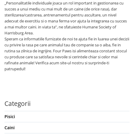
„Personalitatile individuale joaca un rol important in gestionarea cu
succes a unui mediu cu mai mult de un caine (de orice rasa), dar
sterilizarea/castrarea, antrenamentul pentru ascultare, un nivel
adecvat de exercitiu si o mana ferma vor ajuta la integrarea cu succes
a mai multor caini. in viata ta”, ne sfatuieste Humane Society of
Harrisburg Area.
Speram ca informatiile furnizate de noi te ajuta fie in luarea unei decizii
cu privire la rasa pe care animalul tau de companie sa o aiba, fie in
rutina sa zilnica de ingrijire. Four Paws isi alimenteaza constant stocul
cu produse care sa satisfaca nevoile si cerintele chiar si celor mai
rafinate animale! Verifica acum site-ul nostru si surprinde-ti
patrupedul!
Categorii
Pisici
Caini