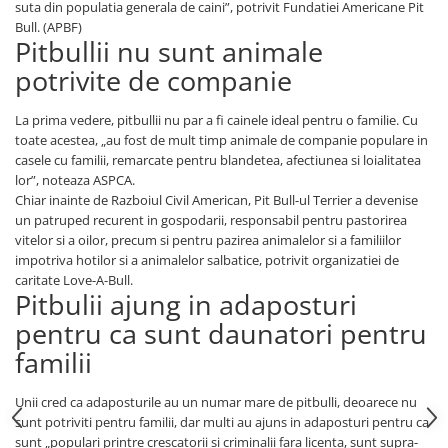
suta din populatia generala de caini”, potrivit Fundatiei Americane Pit
Bull. (APBF)
Pitbullii nu sunt animale
potrivite de companie
La prima vedere, pitbullii nu par a fi cainele ideal pentru o familie. Cu
toate acestea, „au fost de mult timp animale de companie populare in
casele cu familii, remarcate pentru blandetea, afectiunea si loialitatea
lor”, noteaza ASPCA.
Chiar inainte de Razboiul Civil American, Pit Bull-ul Terrier a devenise
un patruped recurent in gospodarii, responsabil pentru pastorirea
vitelor si a oilor, precum si pentru pazirea animalelor si a familiilor
impotriva hotilor si a animalelor salbatice, potrivit organizatiei de
caritate Love-A-Bull.
Pitbulii ajung in adaposturi
pentru ca sunt daunatori pentru
familii
Unii cred ca adaposturile au un numar mare de pitbulli, deoarece nu
sunt potriviti pentru familii, dar multi au ajuns in adaposturi pentru ca
sunt „populari printre crescatorii si criminalii fara licenta, sunt supra-