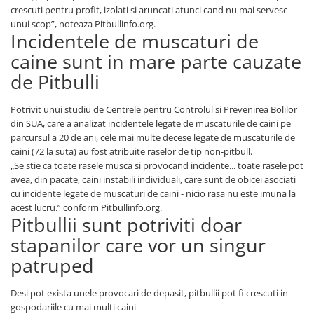
crescuti pentru profit, izolati si aruncati atunci cand nu mai servesc
unui scop”, noteaza Pitbullinfo.org.
Incidentele de muscaturi de
caine sunt in mare parte cauzate
de Pitbulli
Potrivit unui studiu de Centrele pentru Controlul si Prevenirea Bolilor
din SUA, care a analizat incidentele legate de muscaturile de caini pe
parcursul a 20 de ani, cele mai multe decese legate de muscaturile de
caini (72 la suta) au fost atribuite raselor de tip non-pitbull.
„Se stie ca toate rasele musca si provocand incidente... toate rasele pot
avea, din pacate, caini instabili individuali, care sunt de obicei asociati
cu incidente legate de muscaturi de caini - nicio rasa nu este imuna la
acest lucru.” conform Pitbullinfo.org.
Pitbullii sunt potriviti doar
stapanilor care vor un singur
patruped
Desi pot exista unele provocari de depasit, pitbullii pot fi crescuti in
gospodariile cu mai multi caini