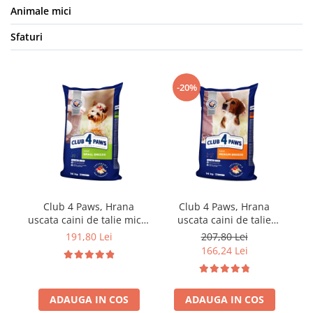
Animale mici
Sfaturi
-20%
Club 4 Paws, Hrana
Club 4 Paws, Hrana
uscata caini de talie mica,
uscata caini de talie
pui, 14kg
medie, pui, 14kg
191,80 Lei
207,80 Lei
166,24 Lei
ADAUGA IN COS
ADAUGA IN COS