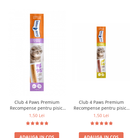
Club 4 Paws Premium
Club 4 Paws Premium
Recompense pentru pisici
Recompense pentru pisici,
stick cu curcan si miel, 5g
stick cu iepure si curcan, 5g
1,50 Lei
1,50 Lei
ADAUGA IN COS
ADAUGA IN COS