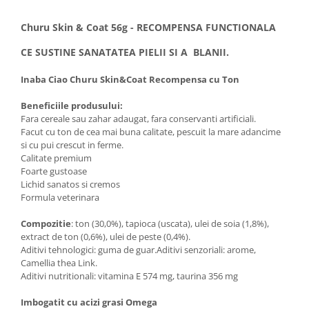
Churu Skin & Coat 56g - RECOMPENSA FUNCTIONALA
CE SUSTINE SANATATEA PIELII SI A BLANII.
Inaba Ciao Churu Skin&Coat Recompensa cu Ton
Beneficiile produsului:
Fara cereale sau zahar adaugat, fara conservanti artificiali.
Facut cu ton de cea mai buna calitate, pescuit la mare adancime
si cu pui crescut in ferme.
Calitate premium
Foarte gustoase
Lichid sanatos si cremos
Formula veterinara
Compozitie
: ton (30,0%), tapioca (uscata), ulei de soia (1,8%),
extract de ton (0,6%), ulei de peste (0,4%).
Aditivi tehnologici: guma de guar.Aditivi senzoriali: arome,
Camellia thea Link.
Aditivi nutritionali: vitamina E 574 mg, taurina 356 mg
Imbogatit cu acizi grasi Omega