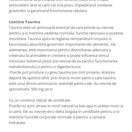
antioxidant atat la caini cat si la pisici, impiedicand oxidarea
grasimilor si garantand functionarea celulara.
Contine Taurina
Taurina este un aminoacid esential de care pisicile au nevoie
pentru a-si mentine vederea normala, functia nervoasa si puterea
imunitara. Taurina ajuta la reglarea temperaturii corpului si
favorizeaza absorbtia grasimilor importante din alimente. De
asemenea, este importanta pentru dezvoltarea adecvata a
creierului la animalele in crestere si poate influenta simtul
mirosului Sistemul pisicii are nevoie de ea pentru functionarea
metabolismului si pentru o digestie buna.
Pisicile pot produce cu greu taurina pe cont propriu. Acestea
depind de aportul zilnic prin hrana, motiv pentru care taurina
este unul dintre aminoacizii esentiali pentru ele. Au nevoie de
aproximativ 500 mg pe zi.
Cu un continut ridicat de umiditate
Pisicile nu sunt atrase in mod natural sa bea apa in acelasi mod ca
si cainii. Ele au nevoie de o dieta bogata in umiditate pentru a-si
mentine functiile corporale normale si pentru a ramane
hidratate.