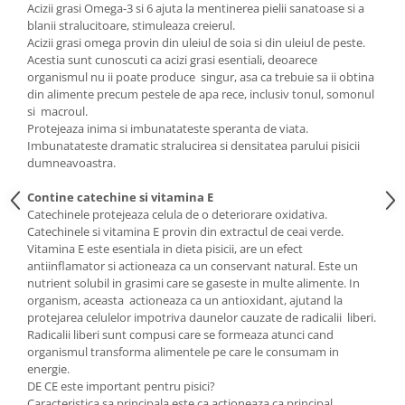
Acizii grasi Omega-3 si 6 ajuta la mentinerea pielii sanatoase si a
blanii stralucitoare, stimuleaza creierul.
Acizii grasi omega provin din uleiul de soia si din uleiul de peste.
Acestia sunt cunoscuti ca acizi grasi esentiali, deoarece
organismul nu ii poate produce singur, asa ca trebuie sa ii obtina
din alimente precum pestele de apa rece, inclusiv tonul, somonul
si macroul.
Protejeaza inima si imbunatateste speranta de viata.
Imbunatateste dramatic stralucirea si densitatea parului pisicii
dumneavoastra.
Contine catechine si vitamina E
Catechinele protejeaza celula de o deteriorare oxidativa.
Catechinele si vitamina E provin din extractul de ceai verde.
Vitamina E este esentiala in dieta pisicii, are un efect
antiinflamator si actioneaza ca un conservant natural. Este un
nutrient solubil in grasimi care se gaseste in multe alimente. In
organism, aceasta actioneaza ca un antioxidant, ajutand la
protejarea celulelor impotriva daunelor cauzate de radicalii liberi.
Radicalii liberi sunt compusi care se formeaza atunci cand
organismul transforma alimentele pe care le consumam in
energie.
DE CE este important pentru pisici?
Caracteristica sa principala este ca actioneaza ca principal