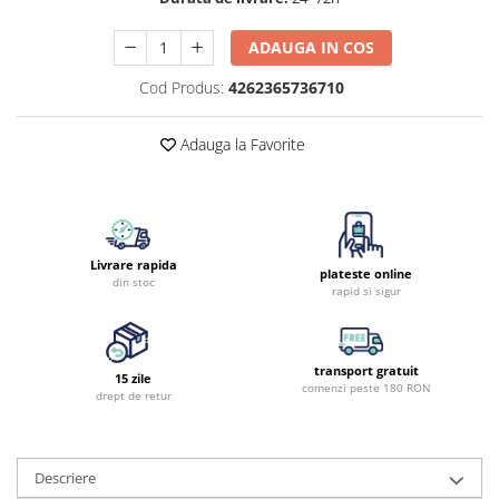
ADAUGA IN COS
Cod Produs:
4262365736710
Adauga la Favorite
Livrare rapida
plateste online
din stoc
rapid si sigur
transport gratuit
15 zile
comenzi peste 180 RON
drept de retur
Descriere