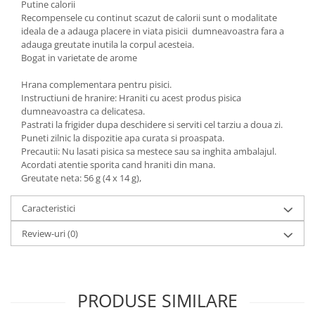
Putine calorii
Recompensele cu continut scazut de calorii sunt o modalitate
ideala de a adauga placere in viata pisicii dumneavoastra fara a
adauga greutate inutila la corpul acesteia.
Bogat in varietate de arome
Hrana complementara pentru pisici.
Instructiuni de hranire: Hraniti cu acest produs pisica
dumneavoastra ca delicatesa.
Pastrati la frigider dupa deschidere si serviti cel tarziu a doua zi.
Puneti zilnic la dispozitie apa curata si proaspata.
Precautii: Nu lasati pisica sa mestece sau sa inghita ambalajul.
Acordati atentie sporita cand hraniti din mana.
Greutate neta: 56 g (4 x 14 g),
Caracteristici
Review-uri
(0)
PRODUSE SIMILARE