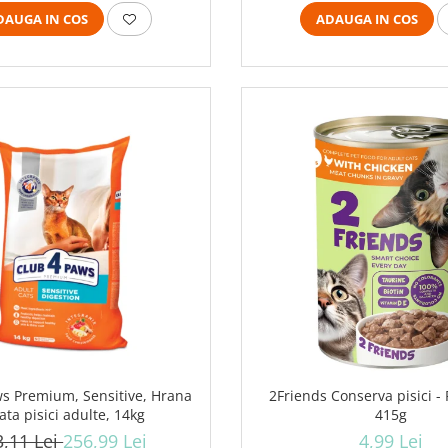
DAUGA IN COS
ADAUGA IN COS
ws Premium, Sensitive, Hrana
2Friends Conserva pisici - 
ata pisici adulte, 14kg
415g
3,11 Lei
256,99 Lei
4,99 Lei