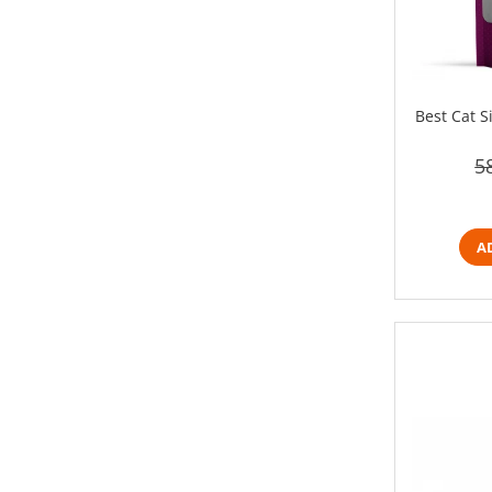
Best Cat Si
5
A