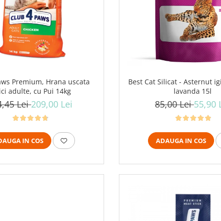
aws Premium, Hrana uscata
Best Cat Silicat - Asternut ig
ici adulte, cu Pui 14kg
lavanda 15l
4,45 Lei
209,00 Lei
85,00 Lei
55,90 
DAUGA IN COS
ADAUGA IN COS