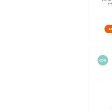
st
A
-20%