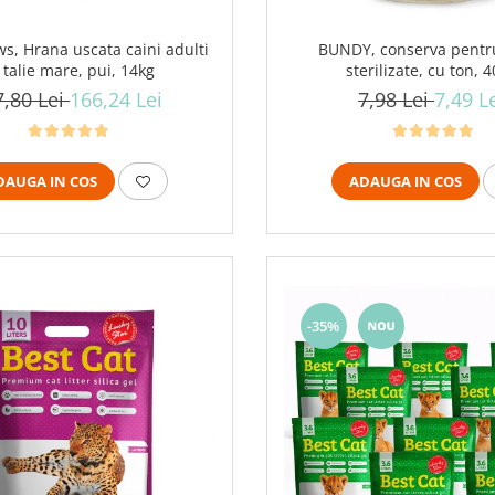
s, Hrana uscata caini adulti
BUNDY, conserva pentru
 talie mare, pui, 14kg
sterilizate, cu ton, 
7,80 Lei
166,24 Lei
7,98 Lei
7,49 L
DAUGA IN COS
ADAUGA IN COS
-35%