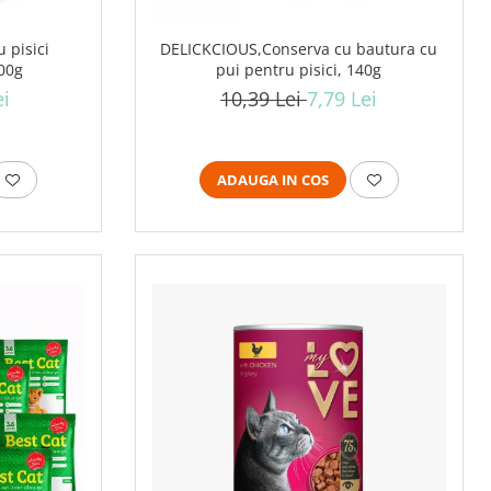
 pisici
DELICKCIOUS,Conserva cu bautura cu
400g
pui pentru pisici, 140g
ei
10,39 Lei
7,79 Lei
ADAUGA IN COS