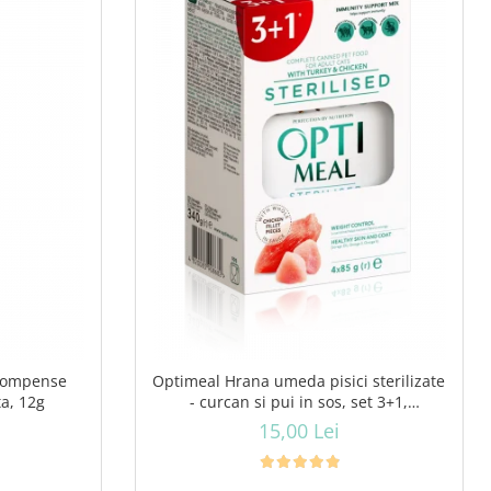
compense
Optimeal Hrana umeda pisici sterilizate
ta, 12g
- curcan si pui in sos, set 3+1,
4*0,085kg
15,00 Lei