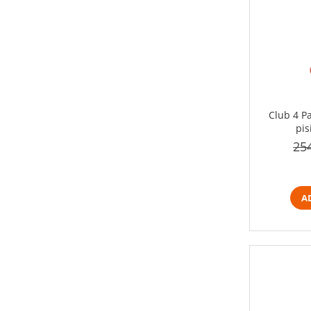
Club 4 P
pis
25
A