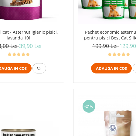
Pachet economic asternut
licat - Asternut igienic pisici,
pentru pisici Best Cat Sili
lavanda 10l
verde, 10 x 3.6l
199,90 Lei
129,90
8,00 Lei
39,90 Lei
ADAUGA IN COS
DAUGA IN COS
-21%