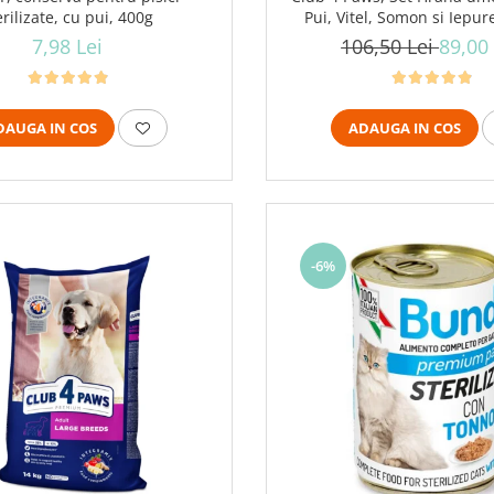
erilizate, cu pui, 400g
Pui, Vitel, Somon si Iepur
7,98 Lei
106,50 Lei
89,00 
DAUGA IN COS
ADAUGA IN COS
-6%