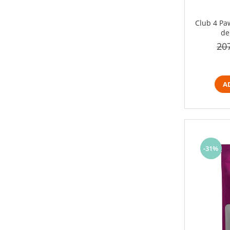
Club 4 Paw
de
20
A
-31%