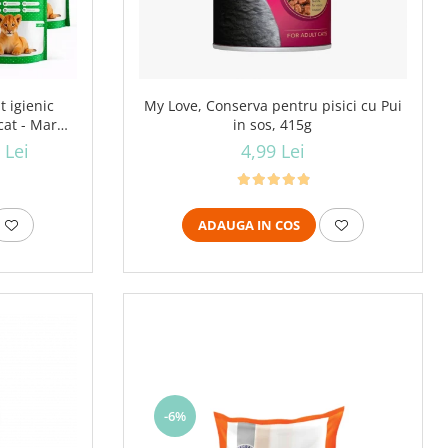
 igienic
My Love, Conserva pentru pisici cu Pui
cat - Mar
in sos, 415g
 Lei
4,99 Lei
ADAUGA IN COS
-6%