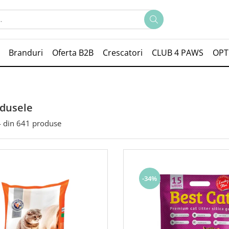
Branduri
Oferta B2B
Crescatori
CLUB 4 PAWS
OPT
odusele
4
din
641
produse
-34%