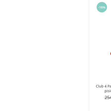
-16%
Club 4 P
pisi
25