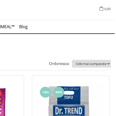
0,00
IMEAL™
Blog
Ordoneaza:
-18%