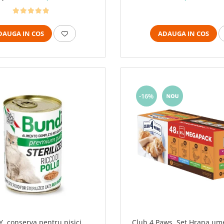
DAUGA IN COS
ADAUGA IN COS
-16%
, conserva pentru pisici
Club 4 Paws, Set Hrana ume