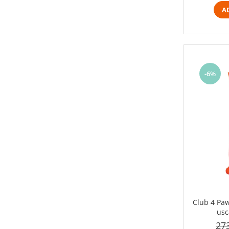
A
-6%
Club 4 Pa
usc
27