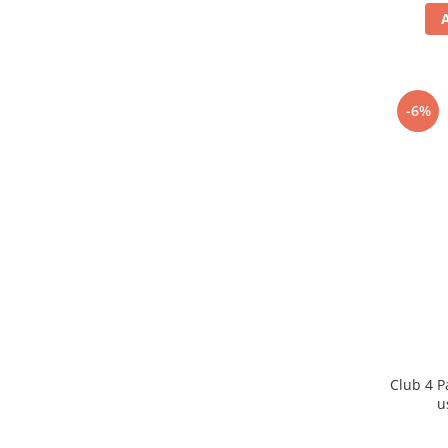
-6%
Club 4 P
u