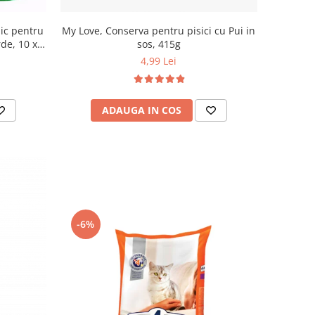
ic pentru
My Love, Conserva pentru pisici cu Pui in
rde, 10 x
sos, 415g
4,99 Lei
ADAUGA IN COS
-6%