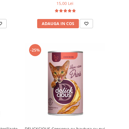
15,00 Lei
ADAUGA IN COS
-25%
erilizate,
DELICKCIOUS,Conserva cu bautura cu pui