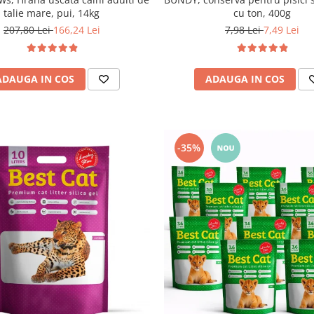
talie mare, pui, 14kg
cu ton, 400g
207,80 Lei
166,24 Lei
7,98 Lei
7,49 Lei
ADAUGA IN COS
ADAUGA IN COS
-35%