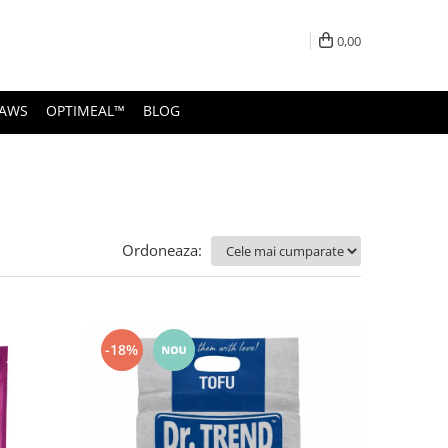
0,00
PAWS
OPTIMEAL™
BLOG
Ordoneaza:
-18%