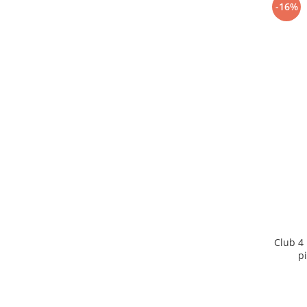
-16%
Club 4
pi