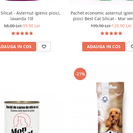
Pachet economic asternut igien
Silicat - Asternut igienic pisici,
pisici Best Cat Silicat - Mar ve
lavanda 10l
3.6l
199,90 Lei
129,90 Lei
58,00 Lei
39,90 Lei
ADAUGA IN COS
ADAUGA IN COS
-21%