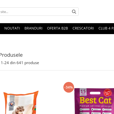
NOUTATI
BRANDURI
OFERTA B2B
CRESCATORI
CLUB 4 
Produsele
1-
24
din
641
produse
-34%