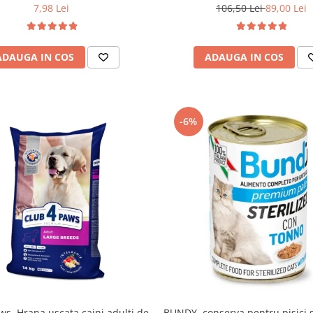
7,98 Lei
106,50 Lei
89,00 Lei
ADAUGA IN COS
ADAUGA IN COS
-6%
ws, Hrana uscata caini adulti de
BUNDY, conserva pentru pisici st