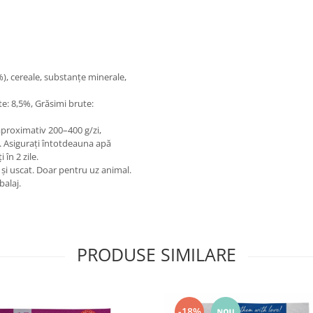
), cereale, substanțe minerale,
e: 8,5%, Grăsimi brute:
aproximativ 200–400 g/zi,
i. Asigurați întotdeauna apă
în 2 zile.
 și uscat. Doar pentru uz animal.
balaj.
PRODUSE SIMILARE
-18%