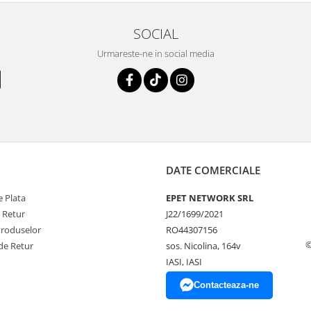
SOCIAL
Urmareste-ne in social media
DATE COMERCIALE
 Plata
EPET NETWORK SRL
e Retur
J22/1699/2021
Produselor
RO44307156
©
de Retur
sos. Nicolina, 164v
IASI, IASI
Contacteaza-ne