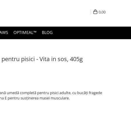
0,00
PAWS
OPTIMEAL™
BLOG
pentru pisici - Vita in sos, 405g
rană umedă completă pentru pisici adulte, cu bucăți fragede
mina E pentru susținerea masei musculare.