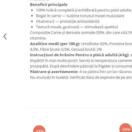
Beneficii principale
100% hrănă completă și echilibrată pentru pisici adulte
Bogat în carne — susține tonusul masei musculare
Vitamina E — protecție antioxidantă
Textură moale, gustoasă — stimulează apetitul
Compoziție Carne și derivate animale (50%, din care vită 5%
vitamine.
Analitice medii (per 100 g):
Umiditate: 82%, Proteine brut
4,5%, Fibre brute: 0,5%, Cenușă brută: 2%
Instrucțiuni de hrănire Pentru o pisică adultă (4 kg):
împărțit în mai multe porții. Serviți la temperatura camere
proaspătă. După deschidere păstrați la frigider și consumați 
Păstrare și avertismente:
A se păstra într-un loc răcoros
Nu aruncați în toaletă. Verificați data de expirare de pe am
-34%
-18%