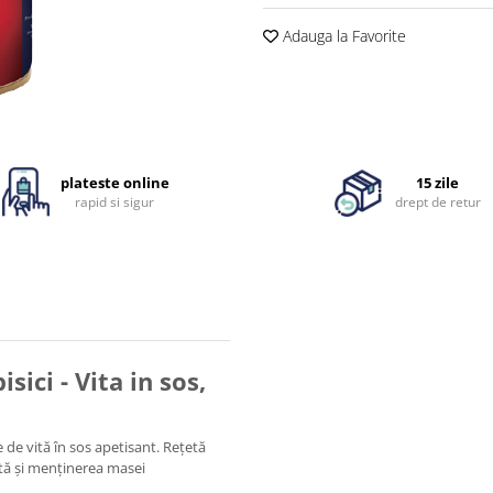
Adauga la Favorite
plateste online
15 zile
rapid si sigur
drept de retur
ici - Vita in sos,
de vită în sos apetisant. Rețetă
ntă și menținerea masei