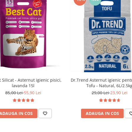
Dr.Trend Asternut igienic pentr
 Silicat - Asternut igienic pisici,
Tofu - Natural, 6L/2.5k
lavanda 15l
29,00 Lei
23,90 Lei
85,00 Lei
55,90 Lei
ADAUGA IN COS
ADAUGA IN COS