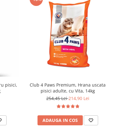
u pisici,
Club 4 Paws Premium, Hrana uscata
Optimeal H
g
pisici adulte, cu Vita, 14kg
- curcan s
254,45 Lei
214,90 Lei
ADAUGA IN COS
AD