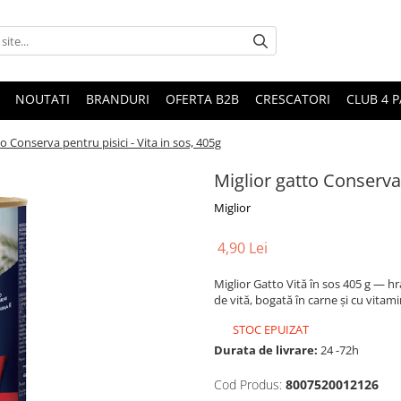
NOUTATI
BRANDURI
OFERTA B2B
CRESCATORI
CLUB 4 
o Conserva pentru pisici - Vita in sos, 405g
Miglior gatto Conserva 
Miglior
4,90 Lei
Miglior Gatto Vită în sos 405 g — h
de vită, bogată în carne și cu vita
STOC EPUIZAT
Durata de livrare:
24 -72h
Cod Produs:
8007520012126