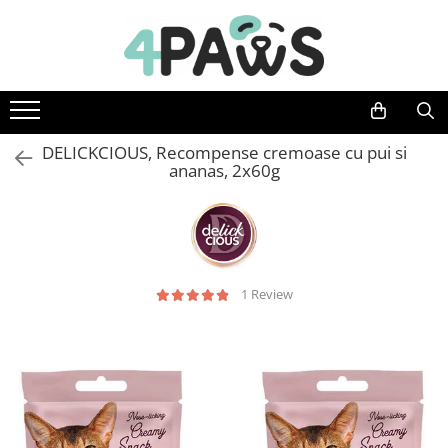
Caini
Pisici
Animale mici
Hrana uscata
Hrana uscata
Hrana animale mici
Hrana umeda
Hrana umeda
Hrana pentru pasari
DELICKCIOUS, Recompense cremoase cu pui si
ananas, 2x60g
Recompense
Recompense
Accesorii
Accesorii caini
Asternut igienic
Lese si zgarzi
Accesorii pisici
Jucarii caini
Ansambluri de joaca, sisaluri
Custi de transport
Custi de transport
1 Review
Castroane si boluri
Lese, hamuri si zgarzi
Suplimente
Igiena pisici
Igiena caini