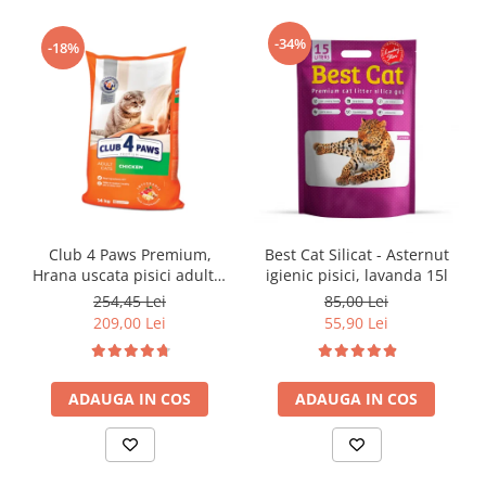
-34%
-18%
Club 4 Paws Premium,
Best Cat Silicat - Asternut
Hrana uscata pisici adulte,
igienic pisici, lavanda 15l
cu Pui 14kg
254,45 Lei
85,00 Lei
209,00 Lei
55,90 Lei
ADAUGA IN COS
ADAUGA IN COS