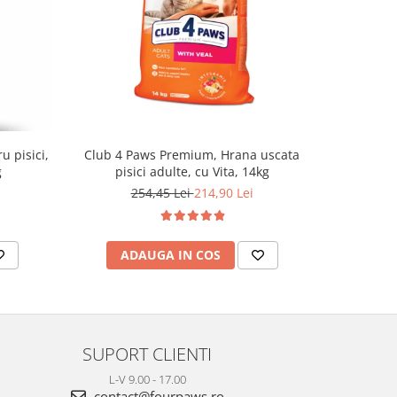
u pisici,
Club 4 Paws Premium, Hrana uscata
Optimeal H
g
pisici adulte, cu Vita, 14kg
- curcan s
254,45 Lei
214,90 Lei
ADAUGA IN COS
AD
SUPORT CLIENTI
L-V 9.00 - 17.00
contact@fourpaws.ro