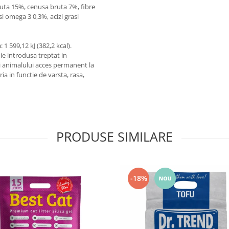
uta 15%, cenusa bruta 7%, fibre
si omega 3 0,3%, acizi grasi
 1 599,12 kJ (382,2 kcal).
uie introdusa treptat in
ati animalului acces permanent la
a in functie de varsta, rasa,
PRODUSE SIMILARE
-18%