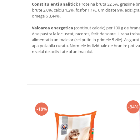
Constituienti analitici:
Proteina bruta 32,5%, grasime br
brute 2,0%, calciu 1,2%, fosfor 1,1%, umiditate 9%, acizi gra
omega 6 3,44%.
Valoarea energetica
(continut caloric) per 100 g de hrana:
A se pastra la loc uscat, racoros, ferit de soare. Hrana treb
alimentatia animalelor (cel putin in primele 5 zile). Asigur
apa potabila curata. Normele individuale de hranire pot vari
nivelul de activitate al animalului.
-34%
-18%