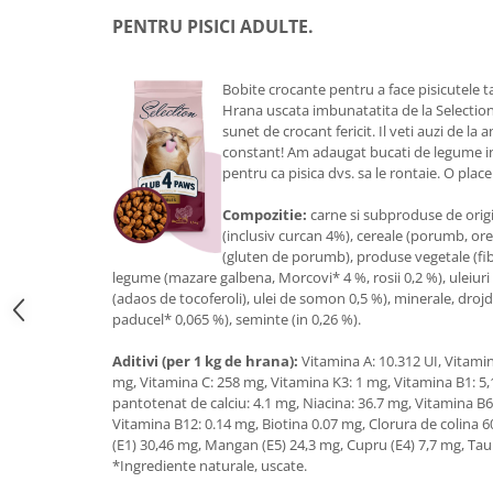
PENTRU PISICI ADULTE.
Bobite crocante pentru a face pisicutele t
Hrana uscata imbunatatita de la Selectio
sunet de crocant fericit. Il veti auzi de la
constant! Am adaugat bucati de legume in
pentru ca pisica dvs. sa le rontaie. O pla
Compozitie:
carne si subproduse de orig
(inclusiv curcan 4%), cereale (porumb, ore
(gluten de porumb), produse vegetale (fib
legume (mazare galbena, Morcovi* 4 %, rosii 0,2 %), uleiuri
(adaos de tocoferoli), ulei de somon 0,5 %), minerale, drojd
paducel* 0,065 %), seminte (in 0,26 %).
Aditivi (per 1 kg de hrana):
Vitamina A: 10.312 UI, Vitamin
mg, Vitamina C: 258 mg, Vitamina K3: 1 mg, Vitamina B1: 5,
pantotenat de calciu: 4.1 mg, Niacina: 36.7 mg, Vitamina B6:
Vitamina B12: 0.14 mg, Biotina 0.07 mg, Clorura de colina 60%
(E1) 30,46 mg, Mangan (E5) 24,3 mg, Cupru (E4) 7,7 mg, Tau
*Ingrediente naturale, uscate.