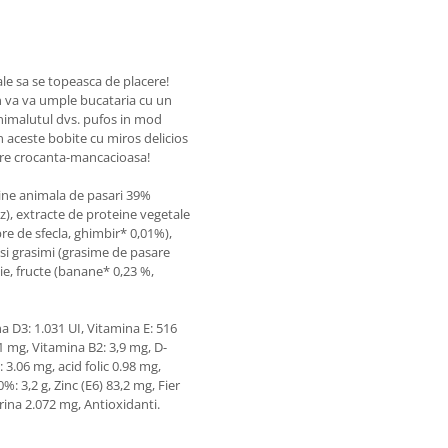
ale sa se topeasca de placere!
n va va umple bucataria cu un
 animalutul dvs. pufos in mod
 aceste bobite cu miros delicios
cere crocanta-mancacioasa!
ine animala de pasari 39%
z), extracte de proteine vegetale
re de sfecla, ghimbir* 0,01%),
 si grasimi (grasime de pasare
ie, fructe (banane* 0,23 %,
a D3: 1.031 UI, Vitamina E: 516
1 mg, Vitamina B2: 3,9 mg, D-
 3.06 mg, acid folic 0.98 mg,
: 3,2 g, Zinc (E6) 83,2 mg, Fier
rina 2.072 mg, Antioxidanti.