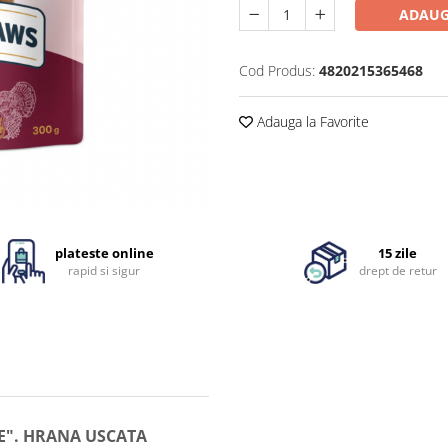
ADAUG
Cod Produs:
4820215365468
Adauga la Favorite
plateste online
15 zile
rapid si sigur
drept de retur
E". HRANA USCATA