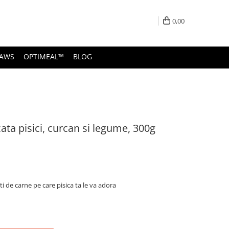
0,00
PAWS
OPTIMEAL™
BLOG
ta pisici, curcan si legume, 300g
 de carne pe care pisica ta le va adora