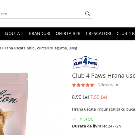
NOUTATI
BRANDURI
OFERTA B2B
CRESCATORI
CLUB 4 
 Hrana uscata pisici, curcan si legume, 300g
Club 4 Paws Hrana usca
3 Review-uri
8,90 Lei
7,50 Lei
Hrana uscata imbunatatita cu bucati
IN STOC
Durata de livrare:
24 -72h