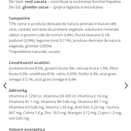
Din Vest:
rosii uscate
– contribuie la sustinerea functiei hepatice
Din Est:
ghimbir uscat
– sprijina digestia si imunitatea
Compozitie
77% carne si produse derivate de natura animala in bucati (4%
vita), cereale, extracte de proteine vegetale, substante minerale,
uleiuri si grasimi (ulei de somon 0,4%), fructe (banane 0,1%,
paducel 0,03%), legume (rosii 0,11%), produse derivate de natura
vegetala, ghimbir 0,005%
*Ingrediente naturale, uscate.
Constituenti analitici
proteine brute 8,5%, grasimi brute 5%, cenusa bruta 1,5%, fibre
brute 0,3%, umiditate 81%, calciu 0,35%, fosfor 0,3%, acizi grasi
omega-3 0,1%, acizi grasi omega-6 0,4%
Aditivi/kg
Vitamina A 1250 UI, Vitamina D3 200 UI, Vitamina E 16 mg,
Vitamina B1 1 mg, Vitamina B6 0,46 mg, Vitamina B5 1 mg,
Vitamina K3 0,08 mg, Niacina 1,55 mg, Acid folic 0,23 mg, Taurina
467 mg, Colina 1,9 g, Zinc 16,5 mg, Mangan 3,12 mg, Cupru 1,3 mg,
Iod 0,65 mg
Valoare energetica