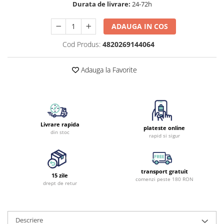
Durata de livrare:
24-72h
ADAUGA IN COS
Cod Produs:
4820269144064
Adauga la Favorite
Livrare rapida
plateste online
din stoc
rapid si sigur
transport gratuit
15 zile
comenzi peste 180 RON
drept de retur
Descriere