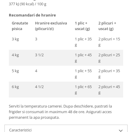
377 kJ (90 kcal) / 100 g
Recomandari de hranire
Greutate
Hranire exclusiva
1 plic +
2 plicuri +
pisica
(plicuri/zi)
uscat (g)
uscat (g)
3 kg
3
1 plic + 35
2 plicuri + 15
g
g
4 kg
3 1/2
1 plic + 45
2 plicuri + 25
g
g
5 kg
4
1 plic + 55
2 plicuri + 35
g
g
6 kg
4 1/2
1 plic + 65
2 plicuri + 45
g
g
Serviti la temperatura camerei. Dupa deschidere, pastrati la
frigider si consumati in maximum 48 de ore. Asigurati acces
permanent la apa proaspata.
Caracteristici