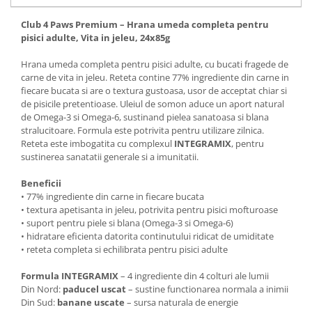
Club 4 Paws Premium – Hrana umeda completa pentru
pisici adulte, Vita in jeleu, 24x85g
Hrana umeda completa pentru pisici adulte, cu bucati fragede de
carne de vita in jeleu. Reteta contine 77% ingrediente din carne in
fiecare bucata si are o textura gustoasa, usor de acceptat chiar si
de pisicile pretentioase. Uleiul de somon aduce un aport natural
de Omega-3 si Omega-6, sustinand pielea sanatoasa si blana
stralucitoare. Formula este potrivita pentru utilizare zilnica.
Reteta este imbogatita cu complexul
INTEGRAMIX
, pentru
sustinerea sanatatii generale si a imunitatii.
Beneficii
• 77% ingrediente din carne in fiecare bucata
• textura apetisanta in jeleu, potrivita pentru pisici mofturoase
• suport pentru piele si blana (Omega-3 si Omega-6)
• hidratare eficienta datorita continutului ridicat de umiditate
• reteta completa si echilibrata pentru pisici adulte
Formula INTEGRAMIX
– 4 ingrediente din 4 colturi ale lumii
Din Nord:
paducel uscat
– sustine functionarea normala a inimii
Din Sud:
banane uscate
– sursa naturala de energie