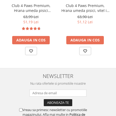
Club 4 Paws Premium,
Club 4 Paws Premium,
Hrana umeda pisici
Hrana umeda pisici, vitel in
sterilizate, vita in jeleu,
sos, 24x85g
63,99 Lei
63,90 Lei
24x80g
51,19 Lei
51,12 Lei
ADAUGA IN COS
ADAUGA IN COS
NEWSLETTER
Nu rata ofertele si promotiile noastre
Vreau sa primesc newsletter cu promotiile
magazinului. Afla mai multe in
Politica de