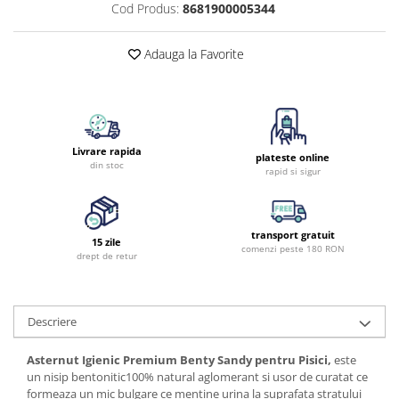
Cod Produs:
8681900005344
Adauga la Favorite
Livrare rapida
plateste online
din stoc
rapid si sigur
transport gratuit
15 zile
comenzi peste 180 RON
drept de retur
Descriere
Asternut Igienic Premium Benty Sandy pentru Pisici,
este
un nisip bentonitic100% natural aglomerant si usor de curatat ce
formeaza un mic bulgare ce mentine urina la suprafata stratului