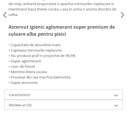
de nisip, evitand evaporarea si aparitia mirosurilor neplacute si
mentinand baza litierei curata. Lasa in urma o aroma discreta de
cafea.
Asternut igienic aglomerant super premium de
culoare alba pentru pisici
• Capacitate de absorbtie mare
• Capteaza mirosurile neplacute
• Nu produce praf in proportie de 99,5%
• Super aglomerant
• Usor de folosit
• Mentine litiera uscata
• Procesat din cea mai fina bentonita
• Super economic
Caracteristici
Review-uri
(0)