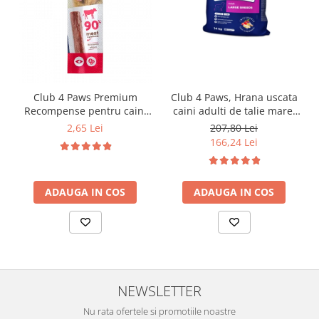
Club 4 Paws Premium
Club 4 Paws, Hrana uscata
Recompense pentru caini
caini adulti de talie mare,
stick cu vita, 12g
pui, 14kg
2,65 Lei
207,80 Lei
166,24 Lei
ADAUGA IN COS
ADAUGA IN COS
NEWSLETTER
Nu rata ofertele si promotiile noastre