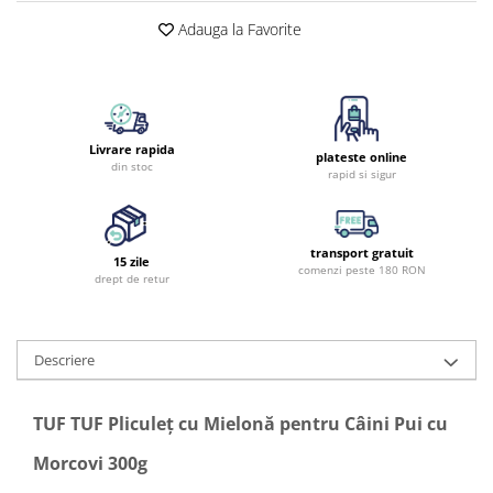
Adauga la Favorite
Livrare rapida
plateste online
din stoc
rapid si sigur
transport gratuit
15 zile
comenzi peste 180 RON
drept de retur
Descriere
TUF TUF Pliculeț cu Mielonă pentru Câini Pui cu
Morcovi 300g