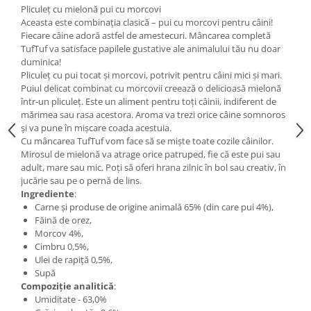
Pliculeț cu mielonă pui cu morcovi
Aceasta este combinația clasică – pui cu morcovi pentru câini!
Fiecare câine adoră astfel de amestecuri. Mâncarea completă
TufTuf va satisface papilele gustative ale animalului tău nu doar
duminica!
Pliculeț cu pui tocat și morcovi, potrivit pentru câini mici și mari.
Puiul delicat combinat cu morcovii creează o delicioasă mielonă
într-un pliculeț. Este un aliment pentru toți câinii, indiferent de
mărimea sau rasa acestora. Aroma va trezi orice câine somnoros
și va pune în mișcare coada acestuia.
Cu mâncarea TufTuf vom face să se miște toate cozile câinilor.
Mirosul de mielonă va atrage orice patruped, fie că este pui sau
adult, mare sau mic. Poți să oferi hrana zilnic în bol sau creativ, în
jucărie sau pe o pernă de lins.
Ingrediente
:
Carne și produse de origine animală 65% (din care pui 4%),
Făină de orez,
Morcov 4%,
Cimbru 0,5%,
Ulei de rapiță 0,5%,
Supă
Compoziție analitică
:
Umiditate - 63,0%