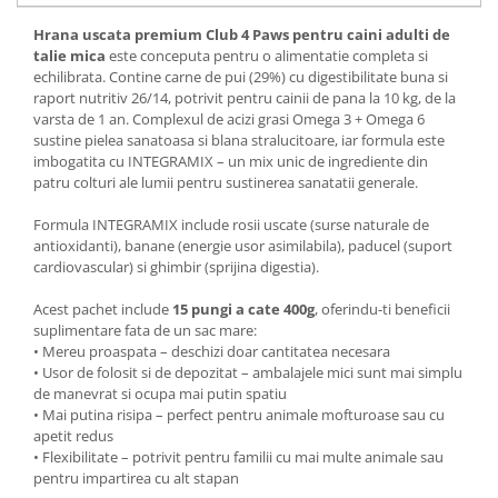
Hrana uscata premium Club 4 Paws pentru caini adulti de
talie mica
este conceputa pentru o alimentatie completa si
echilibrata. Contine carne de pui (29%) cu digestibilitate buna si
raport nutritiv 26/14, potrivit pentru cainii de pana la 10 kg, de la
varsta de 1 an. Complexul de acizi grasi Omega 3 + Omega 6
sustine pielea sanatoasa si blana stralucitoare, iar formula este
imbogatita cu INTEGRAMIX – un mix unic de ingrediente din
patru colturi ale lumii pentru sustinerea sanatatii generale.
Formula INTEGRAMIX include rosii uscate (surse naturale de
antioxidanti), banane (energie usor asimilabila), paducel (suport
cardiovascular) si ghimbir (sprijina digestia).
Acest pachet include
15 pungi a cate 400g
, oferindu-ti beneficii
suplimentare fata de un sac mare:
• Mereu proaspata – deschizi doar cantitatea necesara
• Usor de folosit si de depozitat – ambalajele mici sunt mai simplu
de manevrat si ocupa mai putin spatiu
• Mai putina risipa – perfect pentru animale mofturoase sau cu
apetit redus
• Flexibilitate – potrivit pentru familii cu mai multe animale sau
pentru impartirea cu alt stapan