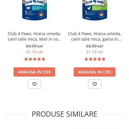
Club 4 Paws, Hrana umeda,
Club 4 Paws, Hrana umeda,
caini talie mica, Miel in sos,
caini talie mica, gaina in
set 24x100g
jeleu, set 24x100g
63,99 Lei
63,99 Lei
51,19 Lei
51,19 Lei
ADAUGA IN COS
ADAUGA IN COS
PRODUSE SIMILARE