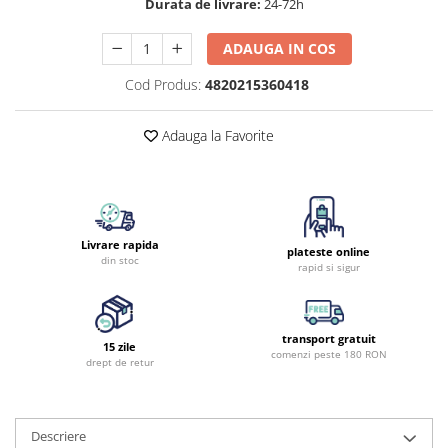
Durata de livrare:
24-72h
ADAUGA IN COS
Cod Produs:
4820215360418
Adauga la Favorite
Livrare rapida
plateste online
din stoc
rapid si sigur
transport gratuit
15 zile
comenzi peste 180 RON
drept de retur
Descriere