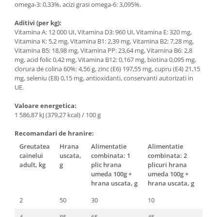
omega-3: 0,33%, acizi grasi omega-6: 3,095%.
Aditivi (per kg):
Vitamina A: 12 000 UI, Vitamina D3: 960 UI, Vitamina E: 320 mg,
Vitamina K: 5,2 mg, Vitamina B1: 2,39 mg, Vitamina B2: 7,28 mg,
Vitamina B5: 18,98 mg, Vitamina PP: 23,64 mg, Vitamina B6: 2,8
mg, acid folic 0,42 mg, Vitamina B12: 0,167 mg, biotina 0,095 mg,
clorura de colina 60%: 4,56 g, zinc (E6) 197,55 mg, cupru (E4) 21,15
mg, seleniu (E8) 0,15 mg, antioxidanti, conservanti autorizati in
UE.
Valoare energetica:
1 586,87 kJ (379,27 kcal) / 100 g
Recomandari de hranire:
Greutatea
Hrana
Alimentatie
Alimentatie
cainelui
uscata,
combinata: 1
combinata: 2
adult, kg
g
plic hrana
plicuri hrana
umeda 100g +
umeda 100g +
hrana uscata, g
hrana uscata, g
2
50
30
10
4
85
65
45