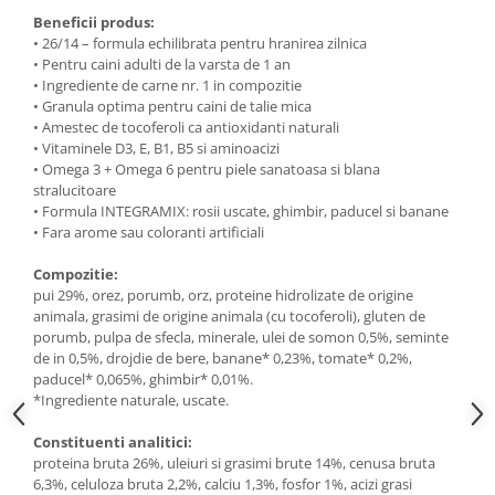
Beneficii produs:
• 26/14 – formula echilibrata pentru hranirea zilnica
• Pentru caini adulti de la varsta de 1 an
• Ingrediente de carne nr. 1 in compozitie
• Granula optima pentru caini de talie mica
• Amestec de tocoferoli ca antioxidanti naturali
• Vitaminele D3, E, B1, B5 si aminoacizi
• Omega 3 + Omega 6 pentru piele sanatoasa si blana
stralucitoare
• Formula INTEGRAMIX: rosii uscate, ghimbir, paducel si banane
• Fara arome sau coloranti artificiali
Compozitie:
pui 29%, orez, porumb, orz, proteine hidrolizate de origine
animala, grasimi de origine animala (cu tocoferoli), gluten de
porumb, pulpa de sfecla, minerale, ulei de somon 0,5%, seminte
de in 0,5%, drojdie de bere, banane* 0,23%, tomate* 0,2%,
paducel* 0,065%, ghimbir* 0,01%.
*Ingrediente naturale, uscate.
Constituenti analitici:
proteina bruta 26%, uleiuri si grasimi brute 14%, cenusa bruta
6,3%, celuloza bruta 2,2%, calciu 1,3%, fosfor 1%, acizi grasi