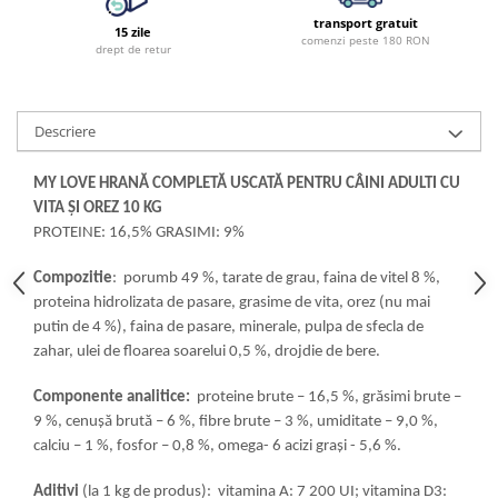
transport gratuit
15 zile
comenzi peste 180 RON
drept de retur
Descriere
MY LOVE HRANĂ COMPLETĂ USCATĂ PENTRU CÂINI ADULTI CU
VITA ȘI OREZ 10 KG
PROTEINE: 16,5% GRASIMI: 9%
Compozitie
: porumb 49 %, tarate de grau, faina de vitel 8 %,
proteina hidrolizata de pasare, grasime de vita, orez (nu mai
putin de 4 %), faina de pasare, minerale, pulpa de sfecla de
zahar, ulei de floarea soarelui 0,5 %, drojdie de bere.
Componente analitice:
proteine ​​brute – 16,5 %, grăsimi brute –
9 %, cenușă brută – 6 %, fibre brute – 3 %, umiditate – 9,0 %,
calciu – 1 %, fosfor – 0,8 %, omega- 6 acizi grași - 5,6 %.
Aditivi
(la 1 kg de produs): vitamina A: 7 200 UI; vitamina D3: