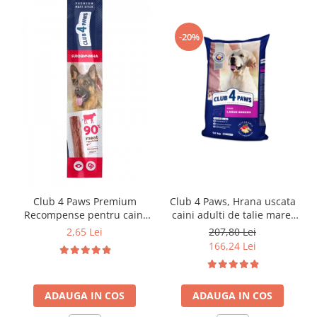
-20%
Club 4 Paws Premium
Club 4 Paws, Hrana uscata
Recompense pentru caini
caini adulti de talie mare,
stick cu vita, 12g
pui, 14kg
2,65 Lei
207,80 Lei
166,24 Lei
ADAUGA IN COS
ADAUGA IN COS