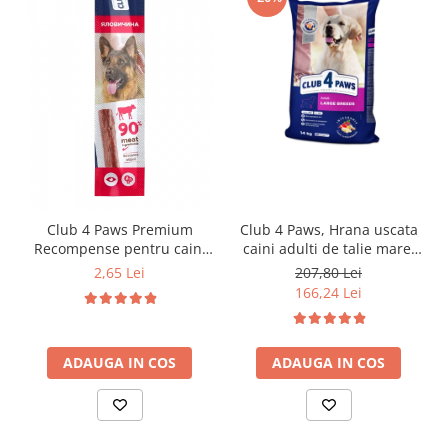
Club 4 Paws Premium
Club 4 Paws, Hrana uscata
Recompense pentru caini
caini adulti de talie mare,
stick cu vita, 12g
pui, 14kg
2,65 Lei
207,80 Lei
166,24 Lei
ADAUGA IN COS
ADAUGA IN COS