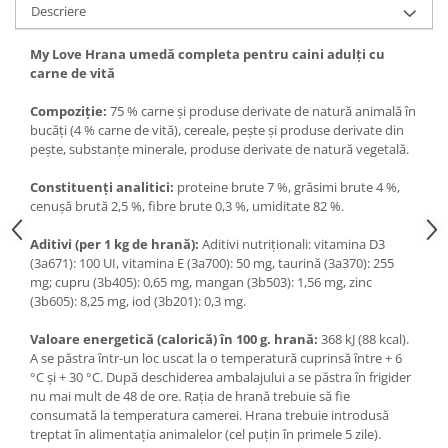
Descriere
My Love Hrana umedă completa pentru caini adulți cu
carne de vită
Compoziție:
75 % carne și produse derivate de natură animală în
bucăți (4 % carne de vită), cereale, pește și produse derivate din
pește, substanțe minerale, produse derivate de natură vegetală.
Constituenţi analitici:
proteine brute 7 %, grăsimi brute 4 %,
cenuşă brută 2,5 %, fibre brute 0,3 %, umiditate 82 %.
Aditivi (per 1 kg de hrană):
Aditivi nutriționali: vitamina D3
(3а671): 100 UI, vitamina Е (3а700): 50 mg, taurină (3a370): 255
mg; cupru (3b405): 0,65 mg, mangan (3b503): 1,56 mg, zinc
(3b605): 8,25 mg, iod (3b201): 0,3 mg.
Valoare energetică (calorică) în 100 g. hrană:
368 kJ (88 kcal).
A se păstra într-un loc uscat la o temperatură cuprinsă între + 6
°C și + 30 °C. După deschiderea ambalajului a se păstra în frigider
nu mai mult de 48 de ore. Rația de hrană trebuie să fie
consumată la temperatura camerei. Hrana trebuie introdusă
treptat în alimentația animalelor (cel puțin în primele 5 zile).