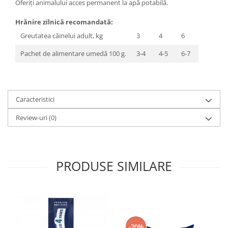
Oferiți animalului acces permanent la apă potabilă.
Hrănire zilnică recomandată:
Greutatea câinelui adult, kg
3
4
6
Pachet de alimentare umedă 100 g.
3-4
4-5
6-7
Caracteristici
Review-uri
(0)
PRODUSE SIMILARE
-20%