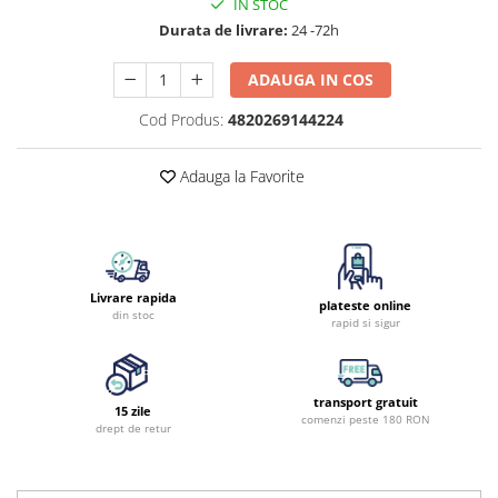
IN STOC
Durata de livrare:
24 -72h
ADAUGA IN COS
Cod Produs:
4820269144224
Adauga la Favorite
Livrare rapida
plateste online
din stoc
rapid si sigur
transport gratuit
15 zile
comenzi peste 180 RON
drept de retur