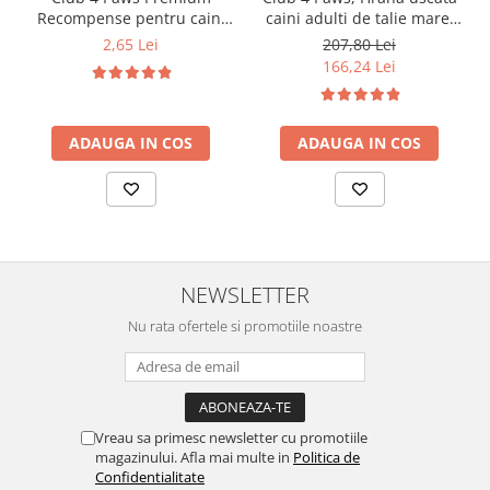
Recompense pentru caini
caini adulti de talie mare,
stick cu vita, 12g
pui, 14kg
2,65 Lei
207,80 Lei
166,24 Lei
ADAUGA IN COS
ADAUGA IN COS
NEWSLETTER
Nu rata ofertele si promotiile noastre
Vreau sa primesc newsletter cu promotiile
magazinului. Afla mai multe in
Politica de
Confidentialitate