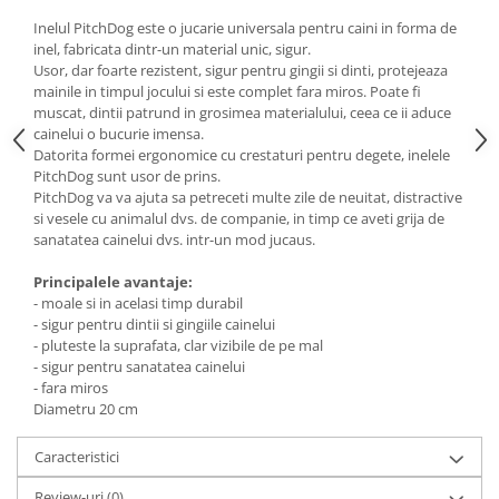
Inelul PitchDog este o jucarie universala pentru caini in forma de
inel, fabricata dintr-un material unic, sigur.
Usor, dar foarte rezistent, sigur pentru gingii si dinti, protejeaza
mainile in timpul jocului si este complet fara miros. Poate fi
muscat, dintii patrund in grosimea materialului, ceea ce ii aduce
cainelui o bucurie imensa.
Datorita formei ergonomice cu crestaturi pentru degete, inelele
PitchDog sunt usor de prins.
PitchDog va va ajuta sa petreceti multe zile de neuitat, distractive
si vesele cu animalul dvs. de companie, in timp ce aveti grija de
sanatatea cainelui dvs. intr-un mod jucaus.
Principalele avantaje:
- moale si in acelasi timp durabil
- sigur pentru dintii si gingiile cainelui
- pluteste la suprafata, clar vizibile de pe mal
- sigur pentru sanatatea cainelui
- fara miros
Diametru 20 cm
Caracteristici
Review-uri
(0)