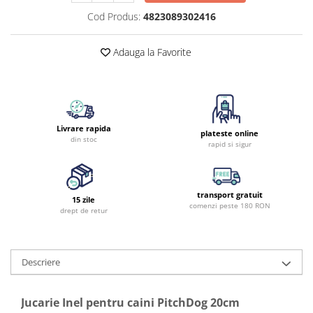
Cod Produs:
4823089302416
Adauga la Favorite
Livrare rapida
plateste online
din stoc
rapid si sigur
transport gratuit
15 zile
comenzi peste 180 RON
drept de retur
Descriere
Jucarie Inel pentru caini PitchDog 20cm