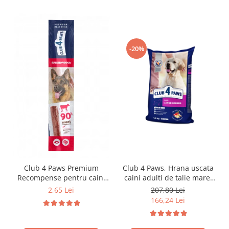
-20%
Club 4 Paws Premium
Club 4 Paws, Hrana uscata
Recompense pentru caini
caini adulti de talie mare,
stick cu vita, 12g
pui, 14kg
2,65 Lei
207,80 Lei
166,24 Lei