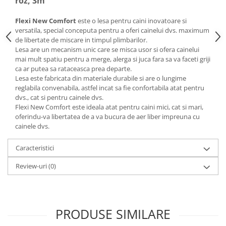
roz, 3m
Flexi New Comfort
este o lesa pentru caini inovatoare si
versatila, special conceputa pentru a oferi cainelui dvs. maximum
de libertate de miscare in timpul plimbarilor.
Lesa are un mecanism unic care se misca usor si ofera cainelui
mai mult spatiu pentru a merge, alerga si juca fara sa va faceti griji
ca ar putea sa rataceasca prea departe.
Lesa este fabricata din materiale durabile si are o lungime
reglabila convenabila, astfel incat sa fie confortabila atat pentru
dvs., cat si pentru cainele dvs.
Flexi New Comfort este ideala atat pentru caini mici, cat si mari,
oferindu-va libertatea de a va bucura de aer liber impreuna cu
cainele dvs.
Caracteristici
Review-uri
(0)
PRODUSE SIMILARE