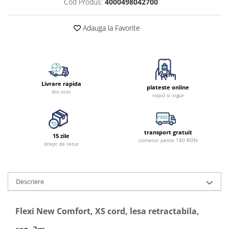
Cod Produs:
4000498042700
Adauga la Favorite
Livrare rapida
plateste online
din stoc
rapid si sigur
transport gratuit
15 zile
comenzi peste 180 RON
drept de retur
Descriere
Flexi New Comfort, XS cord, lesa retractabila,