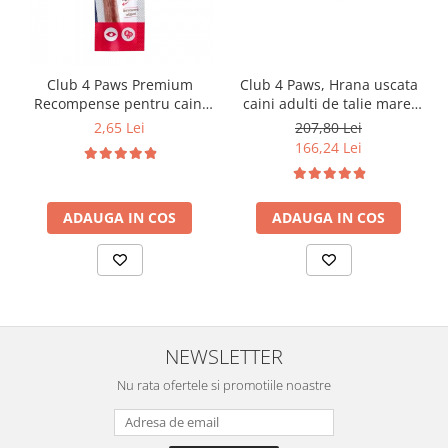
Club 4 Paws Premium
Club 4 Paws, Hrana uscata
Recompense pentru caini
caini adulti de talie mare,
stick cu vita, 12g
pui, 14kg
2,65 Lei
207,80 Lei
166,24 Lei
ADAUGA IN COS
ADAUGA IN COS
NEWSLETTER
Nu rata ofertele si promotiile noastre