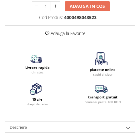
ADAUGA IN COS
Cod Produs:
4000498043523
Adauga la Favorite
Livrare rapida
plateste online
din stoc
rapid si sigur
transport gratuit
15 zile
comenzi peste 180 RON
drept de retur
Descriere