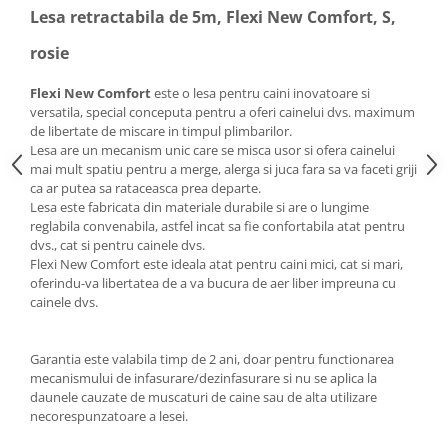
Lesa retractabila de 5m, Flexi New Comfort, S,
rosie
Flexi New Comfort
este o lesa pentru caini inovatoare si
versatila, special conceputa pentru a oferi cainelui dvs. maximum
de libertate de miscare in timpul plimbarilor.
Lesa are un mecanism unic care se misca usor si ofera cainelui
mai mult spatiu pentru a merge, alerga si juca fara sa va faceti griji
ca ar putea sa rataceasca prea departe.
Lesa este fabricata din materiale durabile si are o lungime
reglabila convenabila, astfel incat sa fie confortabila atat pentru
dvs., cat si pentru cainele dvs.
Flexi New Comfort este ideala atat pentru caini mici, cat si mari,
oferindu-va libertatea de a va bucura de aer liber impreuna cu
cainele dvs.
Garantia este valabila timp de 2 ani, doar pentru functionarea
mecanismului de infasurare/dezinfasurare si nu se aplica la
daunele cauzate de muscaturi de caine sau de alta utilizare
necorespunzatoare a lesei.