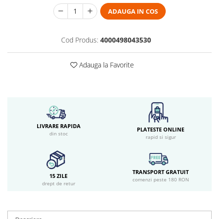
ADAUGA IN COS
Cod Produs:
4000498043530
Adauga la Favorite
LIVRARE RAPIDA
PLATESTE ONLINE
din stoc
rapid si sigur
TRANSPORT GRATUIT
15 ZILE
comenzi peste 180 RON
drept de retur