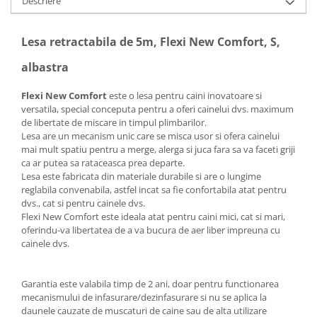
Descriere
Lesa retractabila de 5m, Flexi New Comfort, S,
albastra
Flexi New Comfort
este o lesa pentru caini inovatoare si
versatila, special conceputa pentru a oferi cainelui dvs. maximum
de libertate de miscare in timpul plimbarilor.
Lesa are un mecanism unic care se misca usor si ofera cainelui
mai mult spatiu pentru a merge, alerga si juca fara sa va faceti griji
ca ar putea sa rataceasca prea departe.
Lesa este fabricata din materiale durabile si are o lungime
reglabila convenabila, astfel incat sa fie confortabila atat pentru
dvs., cat si pentru cainele dvs.
Flexi New Comfort este ideala atat pentru caini mici, cat si mari,
oferindu-va libertatea de a va bucura de aer liber impreuna cu
cainele dvs.
Garantia este valabila timp de 2 ani, doar pentru functionarea
mecanismului de infasurare/dezinfasurare si nu se aplica la
daunele cauzate de muscaturi de caine sau de alta utilizare