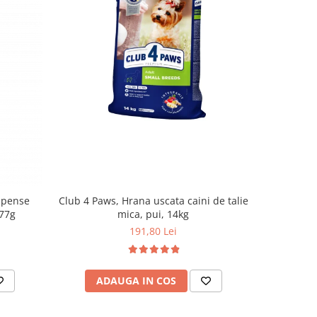
-20%
mpense
Club 4 Paws, Hrana uscata caini de talie
Club 4 Paw
 77g
mica, pui, 14kg
191,80 Lei
2
ADAUGA IN COS
AD