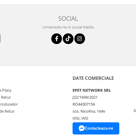
SOCIAL
Urmareste-ne in social media
DATE COMERCIALE
 Plata
EPET NETWORK SRL
e Retur
J22/1699/2021
Produselor
RO44307156
©
de Retur
sos. Nicolina, 164v
IASI, IASI
Contacteaza-ne