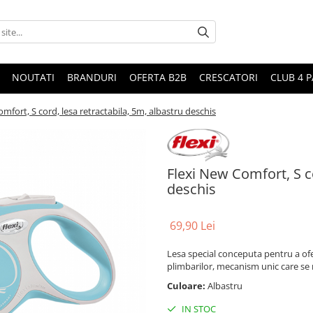
NOUTATI
BRANDURI
OFERTA B2B
CRESCATORI
CLUB 4 
mfort, S cord, lesa retractabila, 5m, albastru deschis
Flexi New Comfort, S co
deschis
69,90 Lei
Lesa special conceputa pentru a ofe
plimbarilor, mecanism unic care se 
Culoare:
Albastru
IN STOC