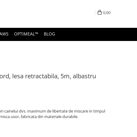
0,00
PAWS
OPTIMEAL™
BLOG
rd, lesa retractabila, 5m, albastru
ri cainelui dvs. maximum de libertate de miscare in timpul
misca usor, fabricata din materiale durabile.