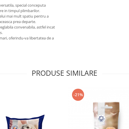
versatila, special conceputa
e in timpul plimbarilor.
elui mai mult spatiu pentru a
ataceasca prea departe.
eglabila convenabila, astfel incat
s.
mari, oferindu-va libertatea de a
PRODUSE SIMILARE
-21%