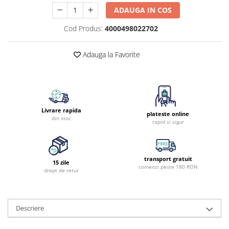
ADAUGA IN COS
Cod Produs:
4000498022702
Adauga la Favorite
Livrare rapida
plateste online
din stoc
rapid si sigur
transport gratuit
15 zile
comenzi peste 180 RON
drept de retur
Descriere