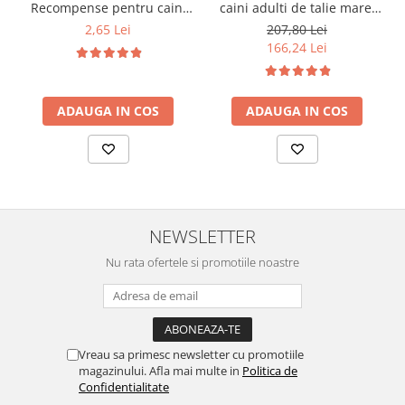
Recompense pentru caini
caini adulti de talie mare,
stick cu vita, 12g
pui, 14kg
2,65 Lei
207,80 Lei
166,24 Lei
ADAUGA IN COS
ADAUGA IN COS
NEWSLETTER
Nu rata ofertele si promotiile noastre
Vreau sa primesc newsletter cu promotiile
magazinului. Afla mai multe in
Politica de
Confidentialitate