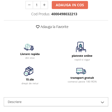
ADAUGA IN COS
Cod Produs:
4000498032213
Adauga la Favorite
Livrare rapida
plateste online
din stoc
rapid si sigur
transport gratuit
15 zile
comenzi peste 180 RON
drept de retur
Descriere