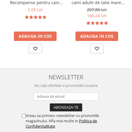
Recompense pentru caini
caini adulti de talie mare,
stick cu vita, 12g
pui, 14kg
2,65 Lei
207,80 Lei
166,24 Lei
ADAUGA IN COS
ADAUGA IN COS
NEWSLETTER
Nu rata ofertele si promotiile noastre
Vreau sa primesc newsletter cu promotiile
magazinului. Afla mai multe in
Politica de
Confidentialitate