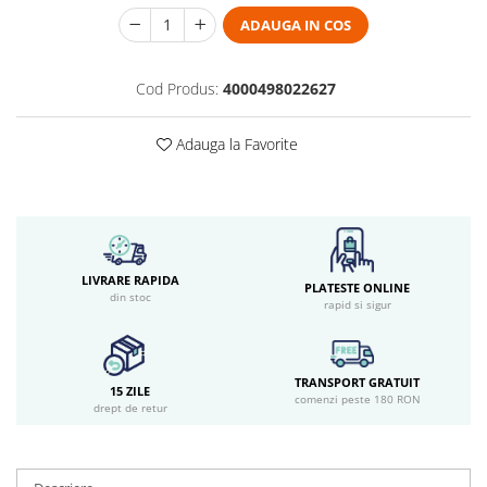
ADAUGA IN COS
Cod Produs:
4000498022627
Adauga la Favorite
LIVRARE RAPIDA
PLATESTE ONLINE
din stoc
rapid si sigur
TRANSPORT GRATUIT
15 ZILE
comenzi peste 180 RON
drept de retur