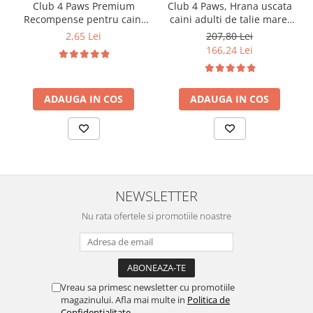
Club 4 Paws Premium
Club 4 Paws, Hrana uscata
Recompense pentru caini
caini adulti de talie mare,
stick cu vita, 12g
pui, 14kg
2,65 Lei
207,80 Lei
166,24 Lei
ADAUGA IN COS
ADAUGA IN COS
NEWSLETTER
Nu rata ofertele si promotiile noastre
Vreau sa primesc newsletter cu promotiile
magazinului. Afla mai multe in
Politica de
Confidentialitate