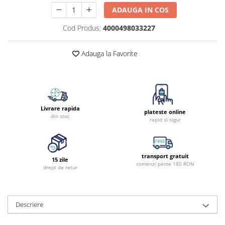
ADAUGA IN COS
Cod Produs:
4000498033227
Adauga la Favorite
Livrare rapida
plateste online
din stoc
rapid si sigur
transport gratuit
15 zile
comenzi peste 180 RON
drept de retur
Descriere