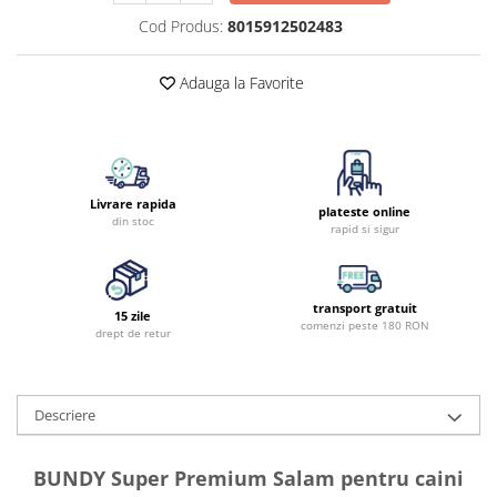
Cod Produs:
8015912502483
Adauga la Favorite
Livrare rapida
plateste online
din stoc
rapid si sigur
transport gratuit
15 zile
comenzi peste 180 RON
drept de retur
Descriere
BUNDY Super Premium Salam pentru caini