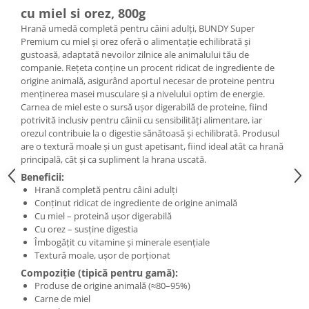
cu miel si orez, 800g
Hrană umedă completă pentru câini adulți, BUNDY Super
Premium cu miel și orez oferă o alimentație echilibrată și
gustoasă, adaptată nevoilor zilnice ale animalului tău de
companie. Rețeta conține un procent ridicat de ingrediente de
origine animală, asigurând aportul necesar de proteine pentru
menținerea masei musculare și a nivelului optim de energie.
Carnea de miel este o sursă ușor digerabilă de proteine, fiind
potrivită inclusiv pentru câinii cu sensibilități alimentare, iar
orezul contribuie la o digestie sănătoasă și echilibrată. Produsul
are o textură moale și un gust apetisant, fiind ideal atât ca hrană
principală, cât și ca supliment la hrana uscată.
Beneficii:
Hrană completă pentru câini adulți
Conținut ridicat de ingrediente de origine animală
Cu miel – proteină ușor digerabilă
Cu orez – susține digestia
Îmbogățit cu vitamine și minerale esențiale
Textură moale, ușor de porționat
Compoziție (tipică pentru gamă):
Produse de origine animală (≈80–95%)
Carne de miel