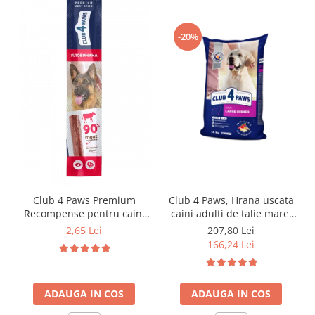
-20%
Club 4 Paws Premium
Club 4 Paws, Hrana uscata
Recompense pentru caini
caini adulti de talie mare,
stick cu vita, 12g
pui, 14kg
2,65 Lei
207,80 Lei
166,24 Lei
ADAUGA IN COS
ADAUGA IN COS