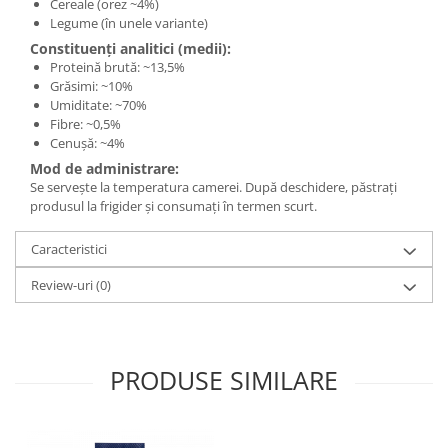
Cereale (orez ~4%)
Legume (în unele variante)
Constituenți analitici (medii):
Proteină brută: ~13,5%
Grăsimi: ~10%
Umiditate: ~70%
Fibre: ~0,5%
Cenușă: ~4%
Mod de administrare:
Se servește la temperatura camerei. După deschidere, păstrați
produsul la frigider și consumați în termen scurt.
Caracteristici
Review-uri
(0)
PRODUSE SIMILARE