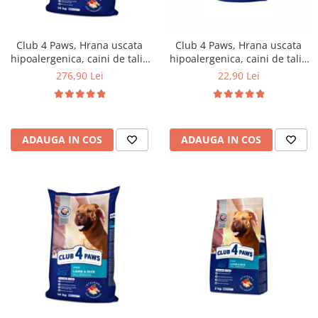
Club 4 Paws, Hrana uscata
Club 4 Paws, Hrana uscata
hipoalergenica, caini de talie
hipoalergenica, caini de talie
mica, miel si orez, 14kg
mica, miel si orez, 900g
276,90 Lei
22,90 Lei
ADAUGA IN COS
ADAUGA IN COS