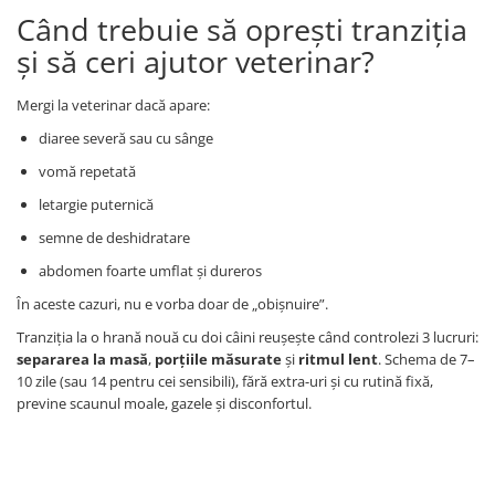
Când trebuie să oprești tranziția
și să ceri ajutor veterinar?
Mergi la veterinar dacă apare:
diaree severă sau cu sânge
vomă repetată
letargie puternică
semne de deshidratare
abdomen foarte umflat și dureros
În aceste cazuri, nu e vorba doar de „obișnuire”.
Tranziția la o hrană nouă cu doi câini reușește când controlezi 3 lucruri:
separarea la masă
,
porțiile măsurate
și
ritmul lent
. Schema de 7–
10 zile (sau 14 pentru cei sensibili), fără extra-uri și cu rutină fixă,
previne scaunul moale, gazele și disconfortul.