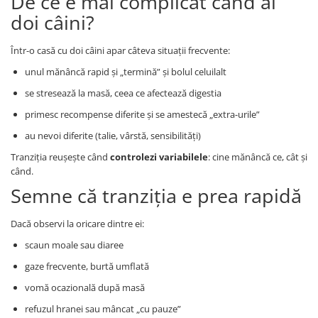
De ce e mai complicat când ai
doi câini?
Într-o casă cu doi câini apar câteva situații frecvente:
unul mănâncă rapid și „termină” și bolul celuilalt
se stresează la masă, ceea ce afectează digestia
primesc recompense diferite și se amestecă „extra-urile”
au nevoi diferite (talie, vârstă, sensibilități)
Tranziția reușește când
controlezi variabilele
: cine mănâncă ce, cât și
când.
Semne că tranziția e prea rapidă
Dacă observi la oricare dintre ei:
scaun moale sau diaree
gaze frecvente, burtă umflată
vomă ocazională după masă
refuzul hranei sau mâncat „cu pauze”