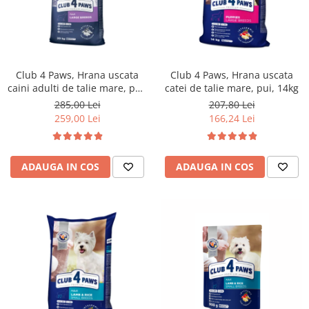
Club 4 Paws, Hrana uscata
Club 4 Paws, Hrana uscata
caini adulti de talie mare, pui,
catei de talie mare, pui, 14kg
20kg
285,00 Lei
207,80 Lei
259,00 Lei
166,24 Lei
ADAUGA IN COS
ADAUGA IN COS