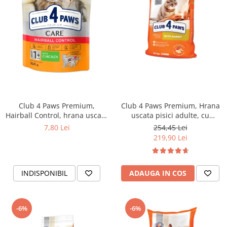
Club 4 Paws Premium,
Club 4 Paws Premium, Hrana
Hairball Control, hrana uscata
uscata pisici adulte, cu
pisici adulte, 300g
Iepure, 14kg
7,80 Lei
254,45 Lei
219,90 Lei
INDISPONIBIL
ADAUGA IN COS
-6%
-6%