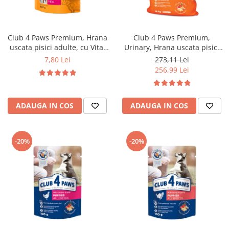
Club 4 Paws Premium, Hrana
Club 4 Paws Premium,
uscata pisici adulte, cu Vita,
Urinary, Hrana uscata pisici
300g
adulte, 14kg
7,80 Lei
273,11 Lei
256,99 Lei
ADAUGA IN COS
ADAUGA IN COS
-20%
-20%