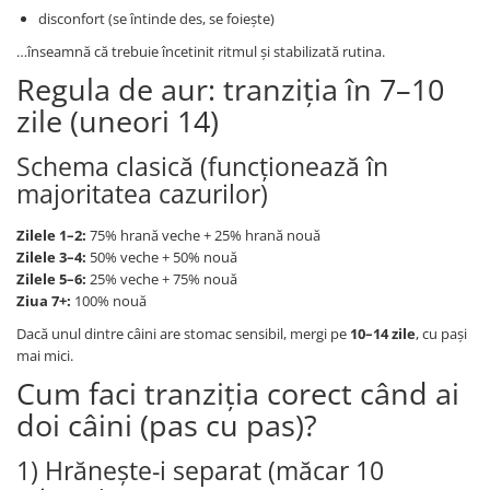
disconfort (se întinde des, se foiește)
…înseamnă că trebuie încetinit ritmul și stabilizată rutina.
Regula de aur: tranziția în 7–10
zile (uneori 14)
Schema clasică (funcționează în
majoritatea cazurilor)
Zilele 1–2:
75% hrană veche + 25% hrană nouă
Zilele 3–4:
50% veche + 50% nouă
Zilele 5–6:
25% veche + 75% nouă
Ziua 7+:
100% nouă
Dacă unul dintre câini are stomac sensibil, mergi pe
10–14 zile
, cu pași
mai mici.
Cum faci tranziția corect când ai
doi câini (pas cu pas)?
1) Hrănește-i separat (măcar 10