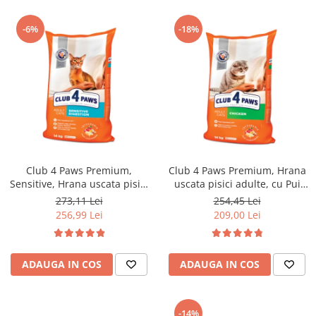
-6%
-18%
Club 4 Paws Premium,
Club 4 Paws Premium, Hrana
Sensitive, Hrana uscata pisici
uscata pisici adulte, cu Pui
adulte, 14kg
14kg
273,11 Lei
254,45 Lei
256,99 Lei
209,00 Lei
ADAUGA IN COS
ADAUGA IN COS
-14%