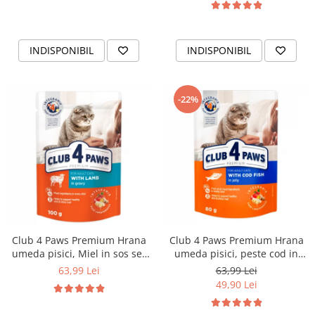
INDISPONIBIL
INDISPONIBIL
-22%
Club 4 Paws Premium Hrana
Club 4 Paws Premium Hrana
umeda pisici, Miel in sos set
umeda pisici, peste cod in
24*100g
jeleu set 24*80g
63,99 Lei
63,99 Lei
49,90 Lei