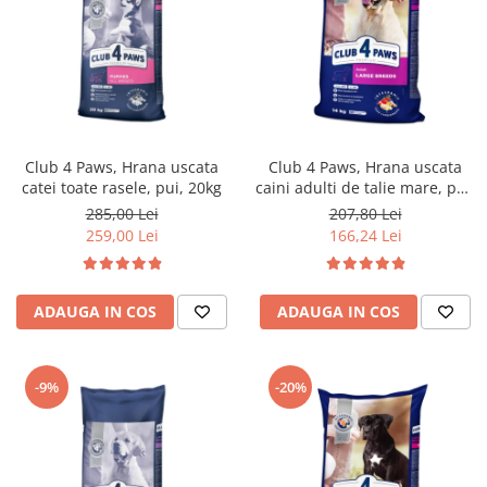
Club 4 Paws, Hrana uscata
Club 4 Paws, Hrana uscata
catei toate rasele, pui, 20kg
caini adulti de talie mare, pui,
14kg
285,00 Lei
207,80 Lei
259,00 Lei
166,24 Lei
ADAUGA IN COS
ADAUGA IN COS
-9%
-20%