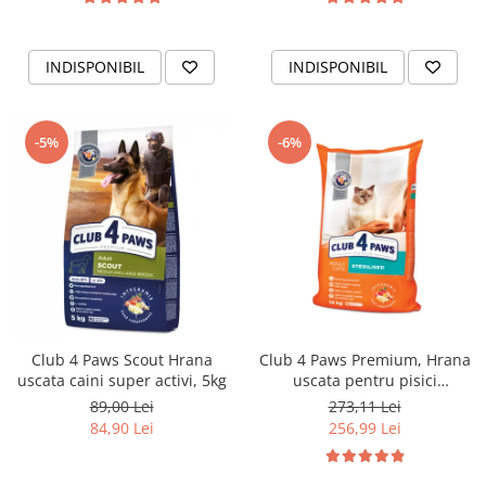
INDISPONIBIL
INDISPONIBIL
-5%
-6%
Club 4 Paws Scout Hrana
Club 4 Paws Premium, Hrana
uscata caini super activi, 5kg
uscata pentru pisici
sterilizate, 14kg
89,00 Lei
273,11 Lei
84,90 Lei
256,99 Lei