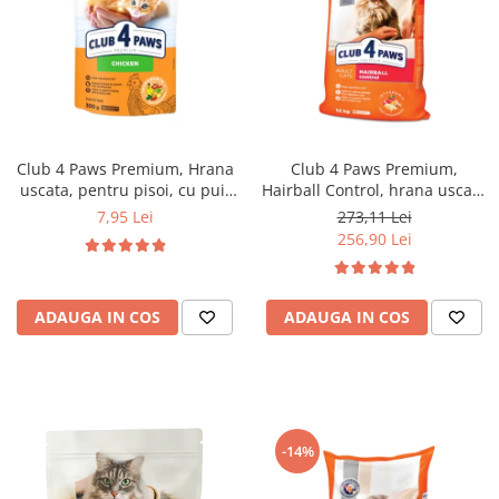
Club 4 Paws Premium, Hrana
Club 4 Paws Premium,
uscata, pentru pisoi, cu pui,
Hairball Control, hrana uscata
300g
pisici adulte, 14kg
7,95 Lei
273,11 Lei
256,90 Lei
ADAUGA IN COS
ADAUGA IN COS
-14%