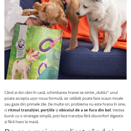
Când ai doi câini în casă, schimbarea hranei se simte „dublu”: unul
poate accepta ușor noua formulă, iar celălalt poate face scaun moale
sau gaze din primele zile. De multe ori, problema nu este hrana în sine,
ci
ritmul tranziției
,
porțiile
și
obiceiul de a se fura din bol
. Vestea
bună: cu o strategie simplă, poți face tranziția fără disconfort digestiv
și fără haos la masă.