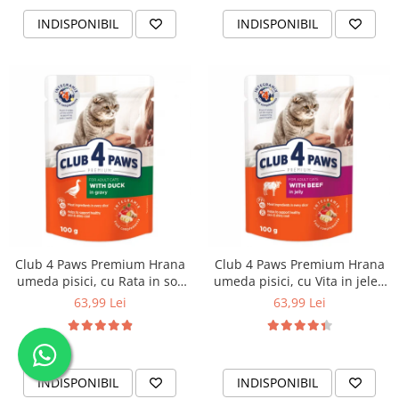
INDISPONIBIL
INDISPONIBIL
Club 4 Paws Premium Hrana
Club 4 Paws Premium Hrana
umeda pisici, cu Rata in sos
umeda pisici, cu Vita in jeleu
set 24*100g
set 24*100g
63,99 Lei
63,99 Lei
INDISPONIBIL
INDISPONIBIL