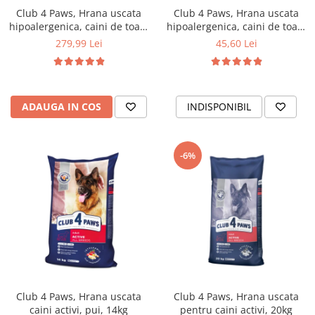
Club 4 Paws, Hrana uscata
Club 4 Paws, Hrana uscata
hipoalergenica, caini de toate
hipoalergenica, caini de toate
rasele, miel si orez, 14kg
rasele, miel si orez, 2kg
279,99 Lei
45,60 Lei
ADAUGA IN COS
INDISPONIBIL
-6%
Club 4 Paws, Hrana uscata
Club 4 Paws, Hrana uscata
caini activi, pui, 14kg
pentru caini activi, 20kg