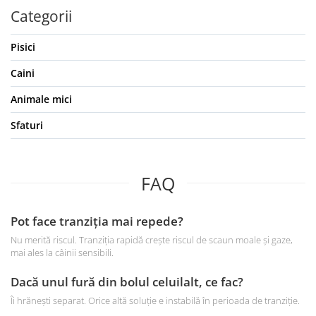
Categorii
Pisici
Caini
Animale mici
Sfaturi
FAQ
Pot face tranziția mai repede?
Nu merită riscul. Tranziția rapidă crește riscul de scaun moale și gaze,
mai ales la câinii sensibili.
Dacă unul fură din bolul celuilalt, ce fac?
Îi hrănești separat. Orice altă soluție e instabilă în perioada de tranziție.