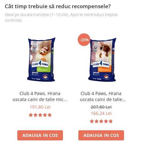
Cât timp trebuie să reduc recompensele?
Ideal pe durata tranziției (7–10 zile). Apoi le reintroduci treptat,
controlat.
-20%
Club 4 Paws, Hrana
Club 4 Paws, Hrana
uscata caini de talie mica,
uscata caini de talie
pui, 14kg
medie, pui, 14kg
191,80 Lei
207,80 Lei
166,24 Lei
ADAUGA IN COS
ADAUGA IN COS