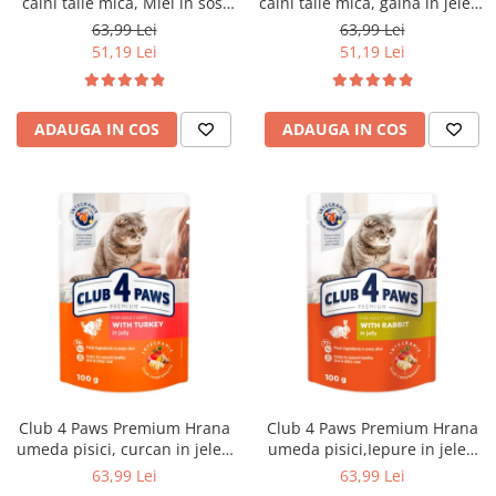
caini talie mica, Miel in sos,
caini talie mica, gaina in jeleu,
set 24x100g
set 24x100g
63,99 Lei
63,99 Lei
51,19 Lei
51,19 Lei
ADAUGA IN COS
ADAUGA IN COS
Club 4 Paws Premium Hrana
Club 4 Paws Premium Hrana
umeda pisici, curcan in jeleu
umeda pisici,Iepure in jeleu
set 24*100g
set 24*100g
63,99 Lei
63,99 Lei