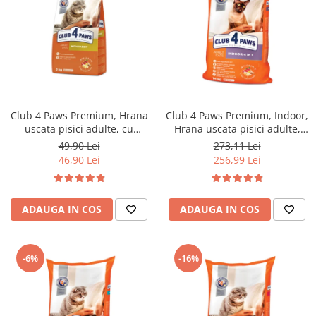
Club 4 Paws Premium, Hrana
Club 4 Paws Premium, Indoor,
uscata pisici adulte, cu
Hrana uscata pisici adulte,
Iepure, 2kg
14kg
49,90 Lei
273,11 Lei
46,90 Lei
256,99 Lei
ADAUGA IN COS
ADAUGA IN COS
-6%
-16%