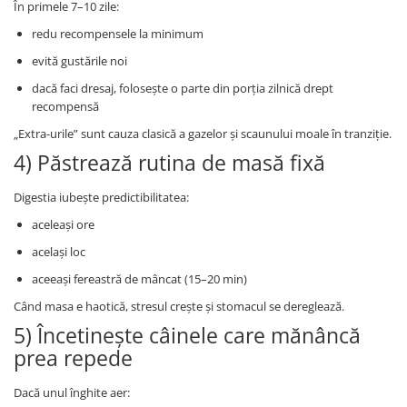
În primele 7–10 zile:
redu recompensele la minimum
evită gustările noi
dacă faci dresaj, folosește o parte din porția zilnică drept
recompensă
„Extra-urile” sunt cauza clasică a gazelor și scaunului moale în tranziție.
4) Păstrează rutina de masă fixă
Digestia iubește predictibilitatea:
aceleași ore
același loc
aceeași fereastră de mâncat (15–20 min)
Când masa e haotică, stresul crește și stomacul se dereglează.
5) Încetinește câinele care mănâncă
prea repede
Dacă unul înghite aer: