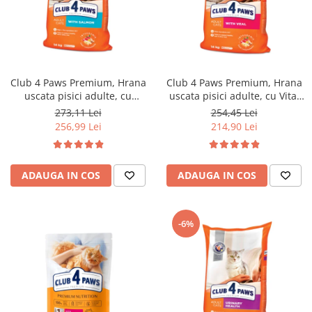
Club 4 Paws Premium, Hrana
Club 4 Paws Premium, Hrana
uscata pisici adulte, cu
uscata pisici adulte, cu Vita,
Somon, 14kg
14kg
273,11 Lei
254,45 Lei
256,99 Lei
214,90 Lei
ADAUGA IN COS
ADAUGA IN COS
-6%