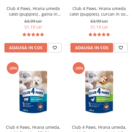
Club 4 Paws, Hrana umeda
Club 4 Paws, Hrana umeda
catei (puppies) , gaina in
catei (puppies), curcan in sos,
jeleu, set 24x100g
set 24x100g
63,99 Lei
63,99 Lei
51,19 Lei
51,19 Lei
ADAUGA IN COS
ADAUGA IN COS
-20%
-20%
Club 4 Paws, Hrana umeda,
Club 4 Paws, Hrana umeda,