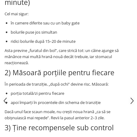
minute)
Cel mai sigur:
în camere diferite sau cu un baby gate
bolurile puse jos simultan
ridici bolurile după 15–20 de minute
Asta previne „furatul din bol”, care strică tot: un câine ajunge să
mănânce mai multă hrană nouă decât trebuie, iar stomacul
reacționează.
2) Măsoară porțiile pentru fiecare
În perioada de tranziție, „după ochi” devine risc. Măsoară:
porția totală/zi pentru fiecare
apoi împarți în procentele din schema de tranziție
Dacă unul face scaun moale, nu crești noua hrană „ca să se
obișnuiască mai repede”. Revii la pasul anterior 2–3 zile.
3) Ține recompensele sub control