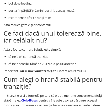
bol slow-feeding
porția împărțită în 2 mini-porții la aceeași masă
recompense oferite rar și calm
Asta reduce gazele și disconfortul.
Ce faci dacă unul tolerează bine,
iar celălalt nu?
Asta e foarte comun. Soluția este simplă:
câinele ok continuă tranziția
câinele sensibil rămâne 2–3 zile la pasul anterior
Important:
nu îi sincronizezi forțat
. Fiecare are ritmul lui.
Cum alegi o hrană stabilă pentru
tranziție?
În tranziție vrei o formulă pe care să o poți menține consecvent. Mulți
stăpâni aleg
Club4Paws
pentru că le este ușor să păstreze aceeași
rutină și să urmărească clar reacția fiecărui câine fără schimbări dese.