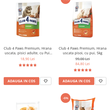
Club 4 Paws Premium, Hrana
Club 4 Paws Premium, Hrana
uscata, pisici adulte, cu Pui,
uscata pisoi, cu pui, 5kg
900g
18,90 Lei
99,00 Lei
84,80 Lei
ADAUGA IN COS
ADAUGA IN COS
-6%