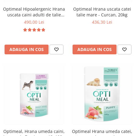
Optimeal Hipoalergenic Hrana
Optimeal Hrana uscata catei
uscata caini adulti de talie
talie mare - Curcan, 20kg
medie si mare - cu somon,
490,00 Lei
436,30 Lei
20kg
ADAUGA IN COS
ADAUGA IN COS
Optimeal, Hrana umeda caini,
Optimeal Hrana umeda catei,