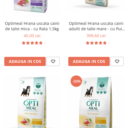
Optimeal Hrana uscata caini
Optimeal Hrana uscata caini
de talie mica - cu Rata 1,5kg
adulti de talie mare - cu Pui,
20kg
45,00 Lei
399,60 Lei
ADAUGA IN COS
ADAUGA IN COS
-20%