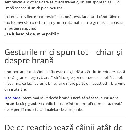
semnificație: o coadă care se mișcă frenetic, un salt spontan sau... o
limbă scoasă și un chip de neuitat.
În lumea lor, fiecare expresie înseamnă ceva. Iar atunci când câinele
tău te privește cu ochii mari și limba atârnată într-o grimasă haioasă, s-
ar putea să spună:
„Te iubesc. Și da, mi-e poftă.”
Gesturile mici spun tot – chiar și
despre hrană
Comportamentul câinelui tău este o oglindă a stării lui interioare. Dacă
e jucăuș, are energie, blana îi strălucește și vine mereu cu poftă la bol,
înseamnă că faci lucrurile bine. Iar o mare parte din acest echilibru vine
din
nutriție
.
OptiMeal
oferă mai mult decât hrană. Oferă
sănătate, susținere
imunitară și gust irezistibil
– toate într-o formulă completă, creată
de experți în nutriția animalelor de companie.
De ce reacționează câinii atât de