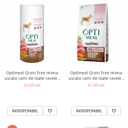
Optimeal Grain Free Hrana
Optimeal Grain Free Hrana
uscata caini de toate rasele -
uscata caini de toate rasele -
Curcan si legume, 1,5kg
Curcan si legume, 650g
61,00 Lei
23,00 Lei
INDISPONIBIL
INDISPONIBIL