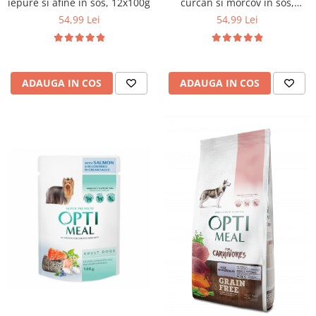
iepure si afine in sos, 12x100g
curcan si morcov in sos,
12x0,1kg
54,99 Lei
54,99 Lei
ADAUGA IN COS
ADAUGA IN COS