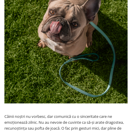
Câinii noștri nu vorbesc, dar comunică cu o sinceritate care ne
emoționează zilnic. Nu au nevoie de cuvinte ca să-și arate dragostea,
recunoștința sau pofta de joacă. O fac prin gesturi mici, dar pline de