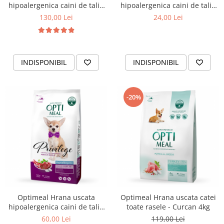
hipoalergenica caini de talie
hipoalergenica caini de talie
mica - Miel si orez, 4kg
mica - Miel si orez 0,65 kg
130,00 Lei
24,00 Lei
INDISPONIBIL
INDISPONIBIL
-20%
Optimeal Hrana uscata
Optimeal Hrana uscata catei
hipoalergenica caini de talie
toate rasele - Curcan 4kg
mica - Miel si orez, 1,5kg
60,00 Lei
119,00 Lei