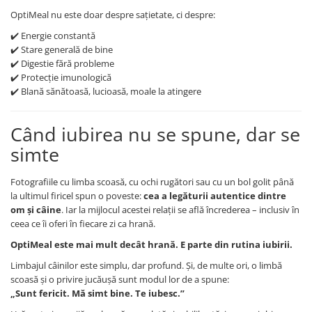
OptiMeal nu este doar despre sațietate, ci despre:
✔️ Energie constantă
✔️ Stare generală de bine
✔️ Digestie fără probleme
✔️ Protecție imunologică
✔️ Blană sănătoasă, lucioasă, moale la atingere
Când iubirea nu se spune, dar se
simte
Fotografiile cu limba scoasă, cu ochi rugători sau cu un bol golit până
la ultimul firicel spun o poveste:
cea a legăturii autentice dintre
om și câine
. Iar la mijlocul acestei relații se află încrederea – inclusiv în
ceea ce îi oferi în fiecare zi ca hrană.
OptiMeal este mai mult decât hrană. E parte din rutina iubirii.
Limbajul câinilor este simplu, dar profund. Și, de multe ori, o limbă
scoasă și o privire jucăușă sunt modul lor de a spune:
„Sunt fericit. Mă simt bine. Te iubesc.”