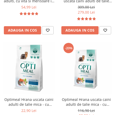
adulti, cu vita si merisoare in
uscata caini adulti de talie
jeleu, 12x0,1 kg
medie si mare - cu somon,
54,99 Lei
309,00 Lei
12kg
279,00 Lei
ADAUGA IN COS
ADAUGA IN COS
-20%
Optimeal Hrana uscata caini
Optimeal Hrana uscata caini
adulti de talie mica - cu
adulti de talie mica - cu
somon 0.7kg
somon 4kg
22,90 Lei
116,90 Lei