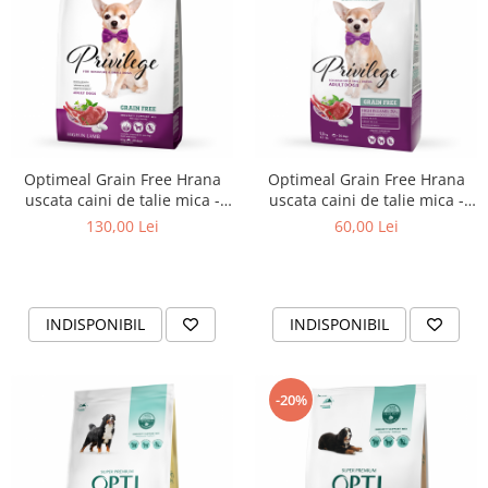
Optimeal Grain Free Hrana
Optimeal Grain Free Hrana
uscata caini de talie mica -
uscata caini de talie mica -
continut ridicat de miel, 4kg
continut ridicat de miel 1,5 kg
130,00 Lei
60,00 Lei
INDISPONIBIL
INDISPONIBIL
-20%