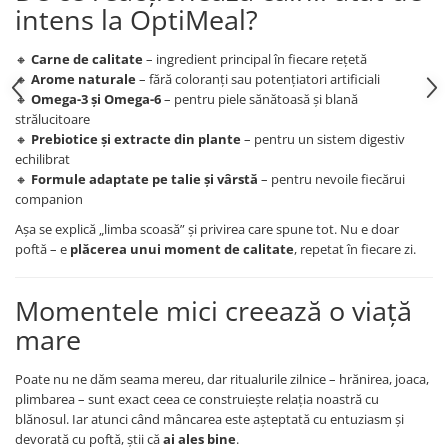
intens la OptiMeal?
🔸
Carne de calitate
– ingredient principal în fiecare rețetă
🔸
Arome naturale
– fără coloranți sau potențiatori artificiali
🔸
Omega-3 și Omega-6
– pentru piele sănătoasă și blană
strălucitoare
🔸
Prebiotice și extracte din plante
– pentru un sistem digestiv
echilibrat
🔸
Formule adaptate pe talie și vârstă
– pentru nevoile fiecărui
companion
Așa se explică „limba scoasă” și privirea care spune tot. Nu e doar
poftă – e
plăcerea unui moment de calitate
, repetat în fiecare zi.
Momentele mici creează o viață
mare
Poate nu ne dăm seama mereu, dar ritualurile zilnice – hrănirea, joaca,
plimbarea – sunt exact ceea ce construiește relația noastră cu
blănosul. Iar atunci când mâncarea este așteptată cu entuziasm și
devorată cu poftă, știi că
ai ales bine
.