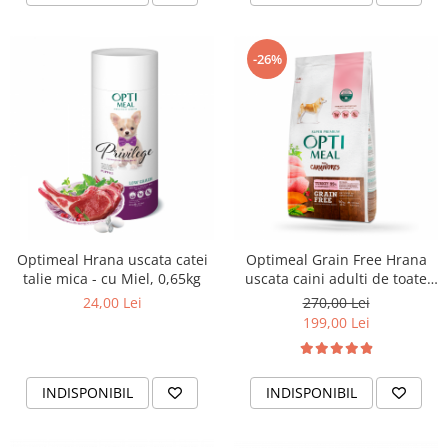
-26%
Optimeal Hrana uscata catei
Optimeal Grain Free Hrana
talie mica - cu Miel, 0,65kg
uscata caini adulti de toate
rasele - Curcan si legume,
24,00 Lei
270,00 Lei
10kg
199,00 Lei
INDISPONIBIL
INDISPONIBIL