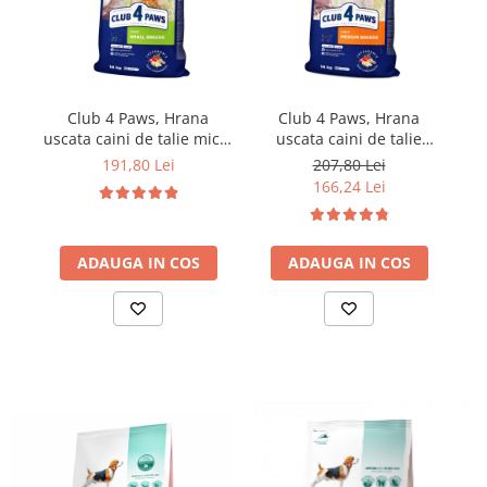
Club 4 Paws, Hrana
Club 4 Paws, Hrana
uscata caini de talie mica,
uscata caini de talie
pui, 14kg
medie, pui, 14kg
191,80 Lei
207,80 Lei
166,24 Lei
ADAUGA IN COS
ADAUGA IN COS