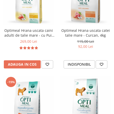
Optimeal Hrana uscata caini
Optimeal Hrana uscata catei
adulti de talie mare - cu Pui,
talie mare - Curcan, 4kg
12kg
269,00 Lei
115,00 Lei
92,00 Lei
ADAUGA IN COS
INDISPONIBIL
-19%