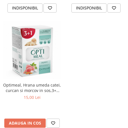
INDISPONIBIL
INDISPONIBIL
Optimeal, Hrana umeda catei,
curcan si morcov in sos,3+1
BONUS, 400g
15,00 Lei
ADAUGA IN COS