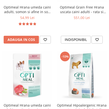
Optimeal Hrana umeda caini
Optimeal Grain Free Hrana
adulti, somon si afine in sos,
uscata caini adulti - rata si
12x0,1kg
legume, 20 kg
54,99 Lei
551,00 Lei
ADAUGA IN COS
INDISPONIBIL
-10%
Optimeal Hrana umeda caini
Optimeal Hipoalergenic Hrana