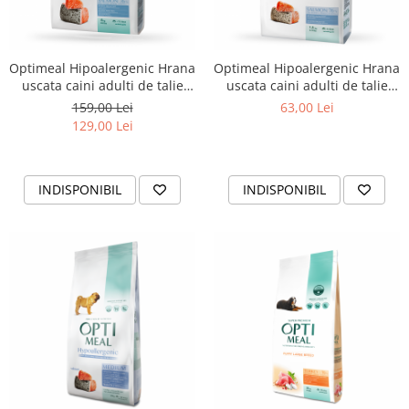
Optimeal Hipoalergenic Hrana
Optimeal Hipoalergenic Hrana
uscata caini adulti de talie
uscata caini adulti de talie
medie si mare - cu somon,
medie si mare - cu somon, 1,5
159,00 Lei
63,00 Lei
4kg
kg
129,00 Lei
INDISPONIBIL
INDISPONIBIL