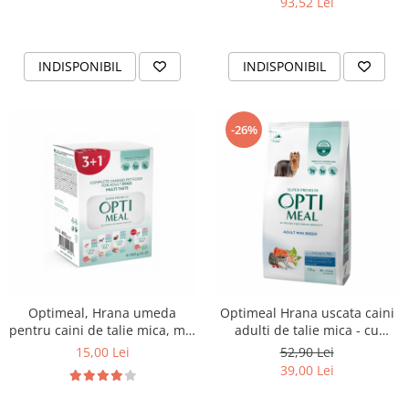
93,52 Lei
INDISPONIBIL
INDISPONIBIL
-26%
Optimeal, Hrana umeda
Optimeal Hrana uscata caini
pentru caini de talie mica, mix
adulti de talie mica - cu
de arome, 3+1, 400g
somon, 1.5kg
15,00 Lei
52,90 Lei
39,00 Lei