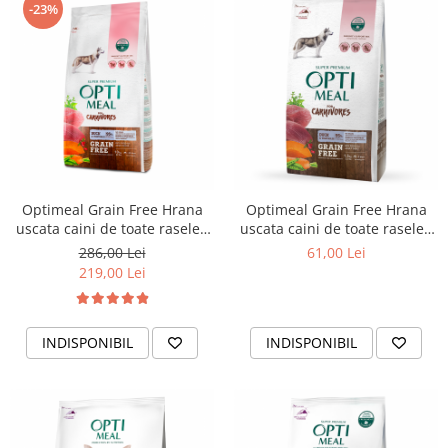
-23%
Optimeal Grain Free Hrana
Optimeal Grain Free Hrana
uscata caini de toate rasele -
uscata caini de toate rasele -
Rata si legume, 10kg
Rata si legume, 1,5 kg
286,00 Lei
61,00 Lei
219,00 Lei
INDISPONIBIL
INDISPONIBIL