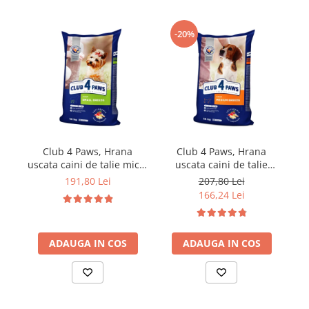
-20%
Club 4 Paws, Hrana
Club 4 Paws, Hrana
uscata caini de talie mica,
uscata caini de talie
pui, 14kg
medie, pui, 14kg
191,80 Lei
207,80 Lei
166,24 Lei
ADAUGA IN COS
ADAUGA IN COS