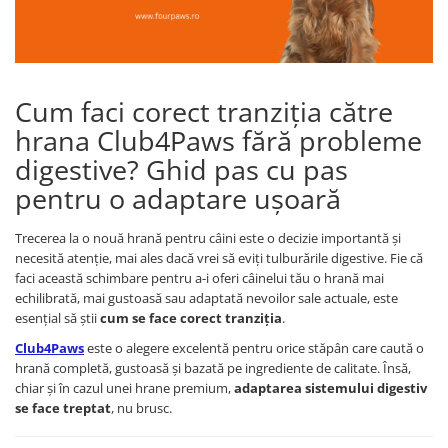
Cum faci corect tranziția către
hrana Club4Paws fără probleme
digestive? Ghid pas cu pas
pentru o adaptare ușoară
Trecerea la o nouă hrană pentru câini este o decizie importantă și
necesită atenție, mai ales dacă vrei să eviți tulburările digestive. Fie că
faci această schimbare pentru a-i oferi câinelui tău o hrană mai
echilibrată, mai gustoasă sau adaptată nevoilor sale actuale, este
esențial să știi
cum se face corect tranziția
.
Club4Paws
este o alegere excelentă pentru orice stăpân care caută o
hrană completă, gustoasă și bazată pe ingrediente de calitate. Însă,
chiar și în cazul unei hrane premium,
adaptarea sistemului digestiv
se face treptat
, nu brusc.