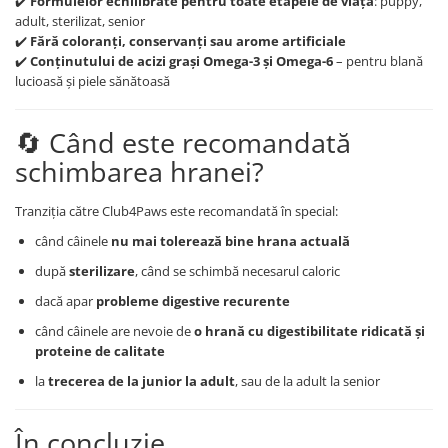
✔️
Formulelor echilibrate pentru toate etapele de viață
: puppy,
adult, sterilizat, senior
✔️
Fără coloranți, conservanți sau arome artificiale
✔️
Conținutului de acizi grași Omega-3 și Omega-6
– pentru blană
lucioasă și piele sănătoasă
🔄 Când este recomandată
schimbarea hranei?
Tranziția către Club4Paws este recomandată în special:
când câinele
nu mai tolerează bine hrana actuală
după
sterilizare
, când se schimbă necesarul caloric
dacă apar
probleme digestive recurente
când câinele are nevoie de
o hrană cu digestibilitate ridicată și
proteine de calitate
la
trecerea de la junior la adult
, sau de la adult la senior
În concluzie