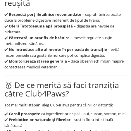
reușită
✔️
Respectă porțiile zilnice recomandate
– suprahrănirea poate
duce la probleme digestive indiferent de tipul de hrană.
✔️
Oferă întotdeauna apă proaspătă
– digestia are nevoie de
hidratare.
✔️
Păstrează un orar fix de hrănire
– mesele regulate susțin
metabolismul sănătos.
✔️
Nu introduce alte alimente în perioada de tranziție
– evită
recompensele sau gustările noi care pot complica digestia.
✔️
Monitorizează starea generală
– dacă observi schimbări majore,
contactează medicul veterinar.
🥇 De ce merită să faci tranziția
către Club4Paws?
Tot mai mulți stăpâni aleg Club4Paws pentru câinii lor datorită:
✔️
Carnii proaspete
ca ingredient principal – pui, curcan, somon, miel
✔️
Prebioticelor naturale și fibrelor
– susțin flora intestinală
sănătoasă