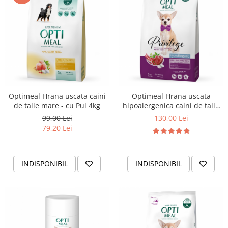
Optimeal Hrana uscata caini
Optimeal Hrana uscata
de talie mare - cu Pui 4kg
hipoalergenica caini de talie
mica - Miel si orez, 4kg
99,00 Lei
130,00 Lei
79,20 Lei
INDISPONIBIL
INDISPONIBIL