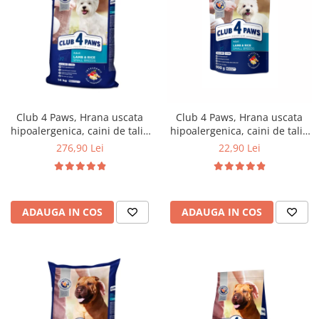
Club 4 Paws, Hrana uscata
Club 4 Paws, Hrana uscata
hipoalergenica, caini de talie
hipoalergenica, caini de talie
mica, miel si orez, 14kg
mica, miel si orez, 900g
276,90 Lei
22,90 Lei
ADAUGA IN COS
ADAUGA IN COS