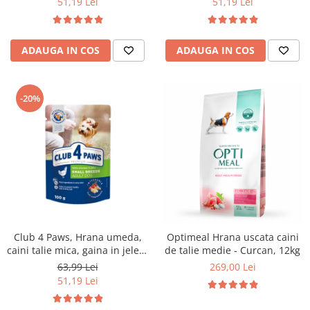
51,19 Lei
51,19 Lei
ADAUGA IN COS
ADAUGA IN COS
-20%
Club 4 Paws, Hrana umeda,
Optimeal Hrana uscata caini
caini talie mica, gaina in jeleu,
de talie medie - Curcan, 12kg
set 24x100g
63,99 Lei
269,00 Lei
51,19 Lei