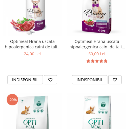
Optimeal Hrana uscata
Optimeal Hrana uscata
hipoalergenica caini de talie
hipoalergenica caini de talie
mica - Miel si orez 0,65 kg
mica - Miel si orez, 1,5kg
24,00 Lei
60,00 Lei
INDISPONIBIL
INDISPONIBIL
-20%