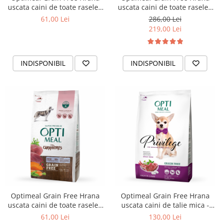
uscata caini de toate rasele -
uscata caini de toate rasele -
Curcan si legume, 1,5kg
Rata si legume, 10kg
61,00 Lei
286,00 Lei
219,00 Lei
INDISPONIBIL
INDISPONIBIL
Optimeal Grain Free Hrana
Optimeal Grain Free Hrana
uscata caini de toate rasele -
uscata caini de talie mica -
Rata si legume, 1,5 kg
continut ridicat de miel, 4kg
61,00 Lei
130,00 Lei