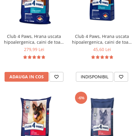
Club 4 Paws, Hrana uscata
Club 4 Paws, Hrana uscata
hipoalergenica, caini de toate
hipoalergenica, caini de toate
rasele, miel si orez, 14kg
rasele, miel si orez, 2kg
279,99 Lei
45,60 Lei
ADAUGA IN COS
INDISPONIBIL
-6%