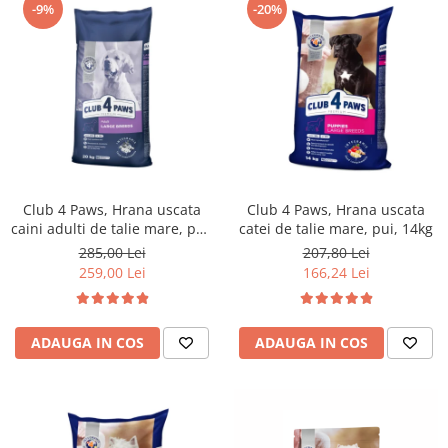
-9%
-20%
Club 4 Paws, Hrana uscata
Club 4 Paws, Hrana uscata
caini adulti de talie mare, pui,
catei de talie mare, pui, 14kg
20kg
285,00 Lei
207,80 Lei
259,00 Lei
166,24 Lei
ADAUGA IN COS
ADAUGA IN COS