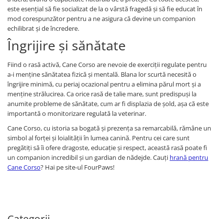
este esențial să fie socializat de la o vârstă fragedă și să fie educat în
mod corespunzător pentru a ne asigura că devine un companion
echilibrat și de încredere.
Îngrijire și sănătate
Fiind o rasă activă, Cane Corso are nevoie de exerciții regulate pentru
a-i menține sănătatea fizică și mentală. Blana lor scurtă necesită o
îngrijire minimă, cu periaj ocazional pentru a elimina părul mort și a
menține strălucirea. Ca orice rasă de talie mare, sunt predispuși la
anumite probleme de sănătate, cum ar fi displazia de șold, așa că este
importantă o monitorizare regulată la veterinar.
Cane Corso, cu istoria sa bogată și prezența sa remarcabilă, rămâne un
simbol al forței și loialității în lumea canină. Pentru cei care sunt
pregătiți să îi ofere dragoste, educație și respect, această rasă poate fi
un companion incredibil și un gardian de nădejde. Cauți
hrană pentru
Cane Corso
? Hai pe site-ul FourPaws!
Categorii