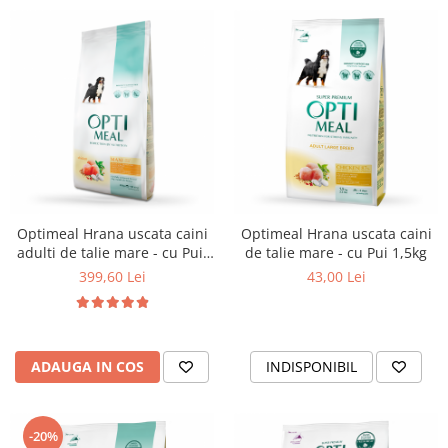
Optimeal Hrana uscata caini
Optimeal Hrana uscata caini
adulti de talie mare - cu Pui,
de talie mare - cu Pui 1,5kg
20kg
399,60 Lei
43,00 Lei
ADAUGA IN COS
INDISPONIBIL
-20%