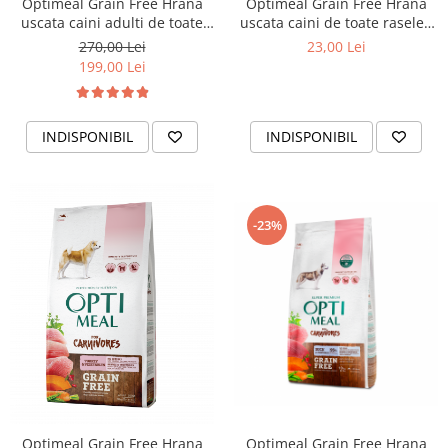
Optimeal Grain Free Hrana
Optimeal Grain Free Hrana
uscata caini adulti de toate
uscata caini de toate rasele -
rasele - Curcan si legume,
Curcan si legume, 650g
270,00 Lei
23,00 Lei
10kg
199,00 Lei
INDISPONIBIL
INDISPONIBIL
-23%
Optimeal Grain Free Hrana
Optimeal Grain Free Hrana