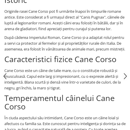
Originile rasei Cane Corso pot fi urmărite înapoi în timpurile romane
antice. Este considerat a fi urmașul direct al "Canis Pugnax", câinele de
luptă al legionarilor romani. Acești câini erau folosiți în bătălii, dar și în
arena de gladiatori, fiind apreciați pentru curajul și puterea lor.
După căderea Imperiului Roman, Cane Corso și-a adaptat rolul pentru
a servi ca protector al fermelor și al proprietăților rurale din Italia. De
asemenea, era folosit în vânătoarea de animale mari, precum mistreții.
Caracteristici fizice Cane Corso
Cane Corso este un câine de talie mare, cu o constituție robustă și
musculoasă. Capul este larg și impresionant, cu o expresie alertă și
inteligentă. Blana scurtă și densă vine într-o varietate de culori, de la
negru, gri închis, la maro și tigrat.
Temperamentul câinelui Cane
Corso
În ciuda aspectului său intimidant, Cane Corso este un câine loial și
afectuos cu familia sa. Este cunoscut pentru inteligența și dorința sa de
a lucra, având o capacitate naturală de a proteja. Cu toate acestea,