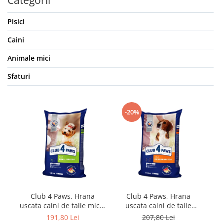
Pisici
Caini
Animale mici
Sfaturi
-20%
Club 4 Paws, Hrana
Club 4 Paws, Hrana
uscata caini de talie mica,
uscata caini de talie
pui, 14kg
medie, pui, 14kg
191,80 Lei
207,80 Lei