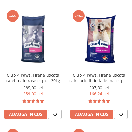
-9%
-20%
Club 4 Paws, Hrana uscata
Club 4 Paws, Hrana uscata
catei toate rasele, pui, 20kg
caini adulti de talie mare, pui,
14kg
285,00 Lei
207,80 Lei
259,00 Lei
166,24 Lei
ADAUGA IN COS
ADAUGA IN COS