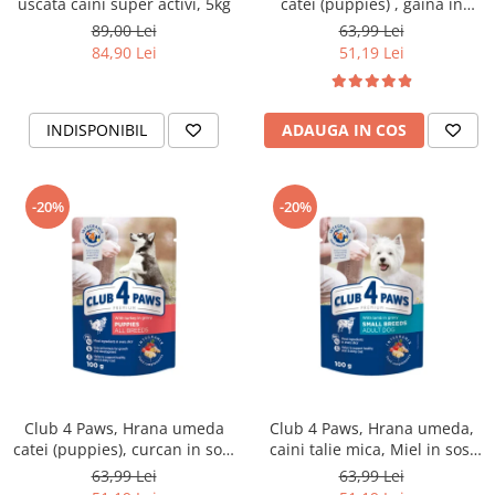
uscata caini super activi, 5kg
catei (puppies) , gaina in
jeleu, set 24x100g
89,00 Lei
63,99 Lei
84,90 Lei
51,19 Lei
INDISPONIBIL
ADAUGA IN COS
-20%
-20%
Club 4 Paws, Hrana umeda
Club 4 Paws, Hrana umeda,
catei (puppies), curcan in sos,
caini talie mica, Miel in sos,
set 24x100g
set 24x100g
63,99 Lei
63,99 Lei