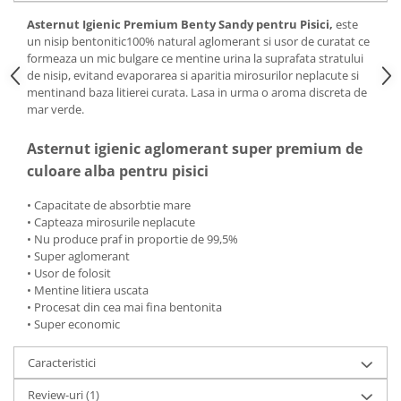
Asternut Igienic Premium Benty Sandy pentru Pisici,
este
un nisip bentonitic100% natural aglomerant si usor de curatat ce
formeaza un mic bulgare ce mentine urina la suprafata stratului
de nisip, evitand evaporarea si aparitia mirosurilor neplacute si
mentinand baza litierei curata. Lasa in urma o aroma discreta de
mar verde.
Asternut igienic aglomerant super premium de
culoare alba pentru pisici
• Capacitate de absorbtie mare
• Capteaza mirosurile neplacute
• Nu produce praf in proportie de 99,5%
• Super aglomerant
• Usor de folosit
• Mentine litiera uscata
• Procesat din cea mai fina bentonita
• Super economic
Caracteristici
Review-uri
(1)