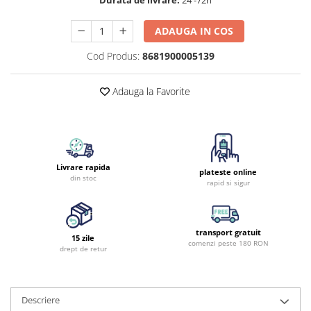
Durata de livrare:
24 -72h
ADAUGA IN COS
Cod Produs:
8681900005139
Adauga la Favorite
Livrare rapida
plateste online
din stoc
rapid si sigur
transport gratuit
15 zile
comenzi peste 180 RON
drept de retur
Descriere