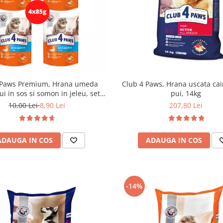
 Paws Premium, Hrana umeda
Club 4 Paws, Hrana uscata cain
pui in sos si somon in jeleu, set
pui, 14kg
4x85g
10,00 Lei
8,90 Lei
207,80 Lei
ADAUGA IN COS
ADAUGA IN COS
-14%