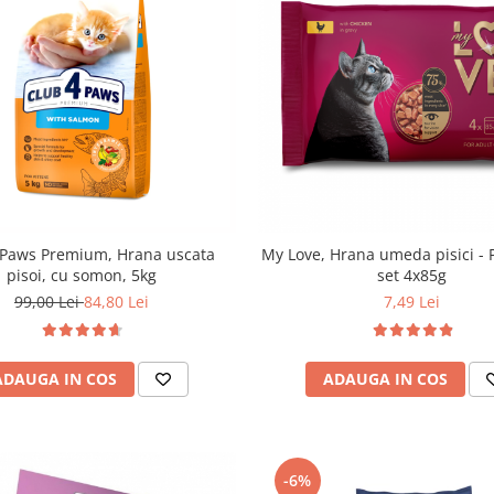
 Paws Premium, Hrana uscata
My Love, Hrana umeda pisici - P
pisoi, cu somon, 5kg
set 4x85g
99,00 Lei
84,80 Lei
7,49 Lei
ADAUGA IN COS
ADAUGA IN COS
-6%