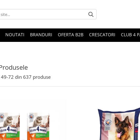
NOUTATI
BRANDURI
OFERTA B2B
CRESCATORI
CLUB 4 
Produsele
49-
72
din
637
produse