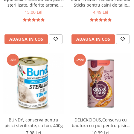
sterilizate, diferite arome,
Sticks pentru caini de talie
(3+1), 0.34kg
mica, 110g
15,00 Lei
4,49 Lei
ADAUGA IN COS
ADAUGA IN COS
-6%
-25%
BUNDY, conserva pentru
DELICKCIOUS,Conserva cu
pisici sterilizate, cu ton, 400g
bautura cu pui pentru pisici,
140g
7,98 Lei
10,39 Lei