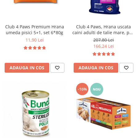
Club 4 Paws Premium Hrana
Club 4 Paws, Hrana uscata
umeda pisici 5+1, set 6*80g
caini adulti de talie mare, pui,
14kg
11,90 Lei
207,80 Lei
166,24 Lei
ADAUGA IN COS
ADAUGA IN COS
-16%