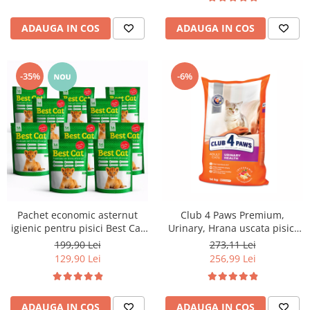
ADAUGA IN COS
ADAUGA IN COS
-35%
-6%
Pachet economic asternut
Club 4 Paws Premium,
igienic pentru pisici Best Cat
Urinary, Hrana uscata pisici
Silicat - Mar verde, 10 x 3.6l
adulte, 14kg
199,90 Lei
273,11 Lei
129,90 Lei
256,99 Lei
ADAUGA IN COS
ADAUGA IN COS