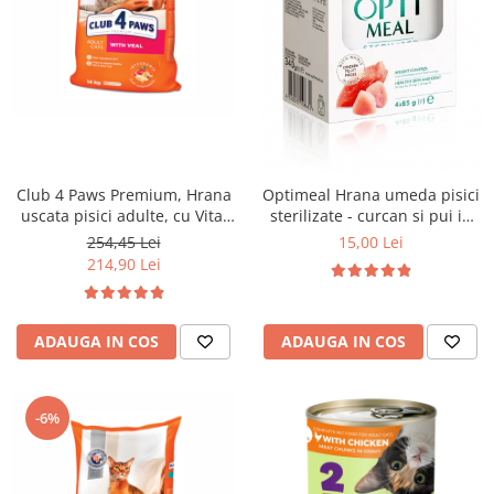
Club 4 Paws Premium, Hrana
Optimeal Hrana umeda pisici
uscata pisici adulte, cu Vita,
sterilizate - curcan si pui in
14kg
sos, set 3+1, 4*0,085kg
254,45 Lei
15,00 Lei
214,90 Lei
ADAUGA IN COS
ADAUGA IN COS
-6%