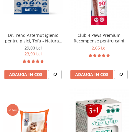
Dr.Trend Asternut igienic
Club 4 Paws Premium
pentru pisici, Tofu - Natural,
Recompense pentru caini
6L/2.5kg
stick cu vita, 12g
29,00 Lei
2,65 Lei
23,90 Lei
ADAUGA IN COS
ADAUGA IN COS
-16%