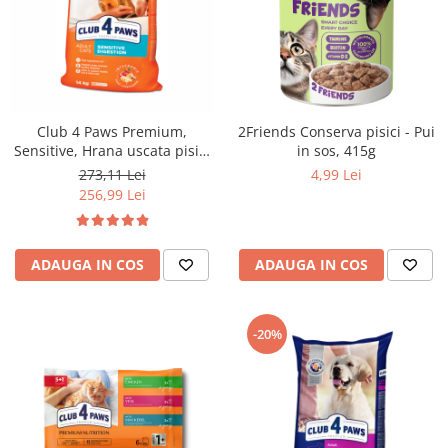
Club 4 Paws Premium,
2Friends Conserva pisici - Pui
Sensitive, Hrana uscata pisici
in sos, 415g
adulte, 14kg
273,11 Lei
4,99 Lei
256,99 Lei
ADAUGA IN COS
ADAUGA IN COS
-20%