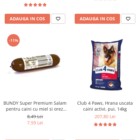
ADAUGA IN COS
ADAUGA IN COS
-11%
BUNDY Super Premium Salam
Club 4 Paws, Hrana uscata
pentru caini cu miel si orez,
caini activi, pui, 14kg
800g
8,49 Lei
207,80 Lei
7,59 Lei