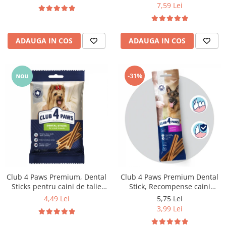
7,59 Lei
ADAUGA IN COS
ADAUGA IN COS
-31%
Club 4 Paws Premium, Dental
Club 4 Paws Premium Dental
Sticks pentru caini de talie
Stick, Recompense caini
mica, 110g
0,117kg
4,49 Lei
5,75 Lei
3,99 Lei