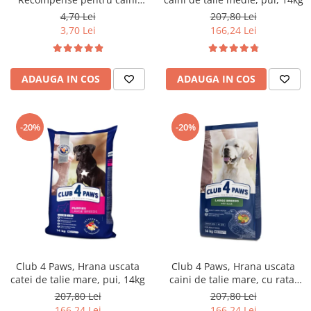
Dental Stick, 77g
4,70 Lei
207,80 Lei
3,70 Lei
166,24 Lei
ADAUGA IN COS
ADAUGA IN COS
-20%
-20%
Club 4 Paws, Hrana uscata
Club 4 Paws, Hrana uscata
catei de talie mare, pui, 14kg
caini de talie mare, cu rata,
14kg
207,80 Lei
207,80 Lei
166,24 Lei
166,24 Lei