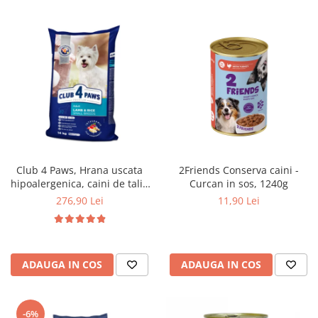
Club 4 Paws, Hrana uscata
2Friends Conserva caini -
hipoalergenica, caini de talie
Curcan in sos, 1240g
mica, miel si orez, 14kg
276,90 Lei
11,90 Lei
ADAUGA IN COS
ADAUGA IN COS
-6%