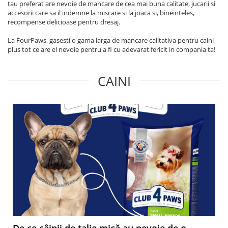
tau preferat are nevoie de mancare de cea mai buna calitate, jucarii si
accesorii care sa il indemne la miscare si la joaca si, bineinteles,
recompense delicioase pentru dresaj.
La FourPaws, gasesti o gama larga de mancare calitativa pentru caini
plus tot ce are el nevoie pentru a fi cu adevarat fericit in compania ta!
CAINI
De ce câinii de talie mică au nevoie de o