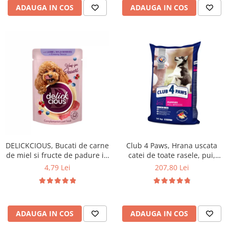
ADAUGA IN COS
ADAUGA IN COS
DELICKCIOUS, Bucati de carne
Club 4 Paws, Hrana uscata
de miel si fructe de padure in
catei de toate rasele, pui,
sos cremos, pentru caini, 80g
14kg
4,79 Lei
207,80 Lei
ADAUGA IN COS
ADAUGA IN COS