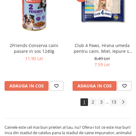
Club 4 Paws, Hrana umeda
2Friends Conserva caini
pentru caini, Miel, Iepure si
pasare in sos 1240g
Somon in sos, set 4x85g
8,49 Lei
11,90 Lei
7,59 Lei
ADAUGA IN COS
ADAUGA IN COS
1
2
3
13
...
Cainele este cel mai bun prieten al tau, nu? Ofera-i tot ce este mai bun!
Inca din stadiul de catelus pana la stadiul de caine impunator, animalul