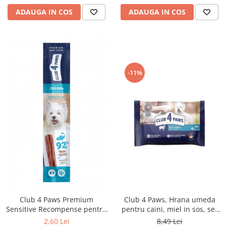
ADAUGA IN COS
ADAUGA IN COS
-11%
Club 4 Paws Premium
Club 4 Paws, Hrana umeda
Sensitive Recompense pentru
pentru caini, miel in sos, set
caini stick cu somon, 12g
4x85g
2,60 Lei
8,49 Lei