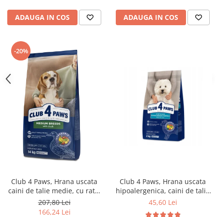
ADAUGA IN COS
ADAUGA IN COS
-20%
Club 4 Paws, Hrana uscata
Club 4 Paws, Hrana uscata
hipoalergenica, caini de talie
caini de talie medie, cu rata,
mica, miel si orez, 2kg
14kg
45,60 Lei
207,80 Lei
166,24 Lei