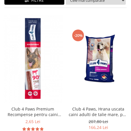
FILTRE
-20%
Club 4 Paws Premium
Club 4 Paws, Hrana uscata
Recompense pentru caini
caini adulti de talie mare, pui,
stick cu vita, 12g
14kg
2,65 Lei
207,80 Lei
166,24 Lei